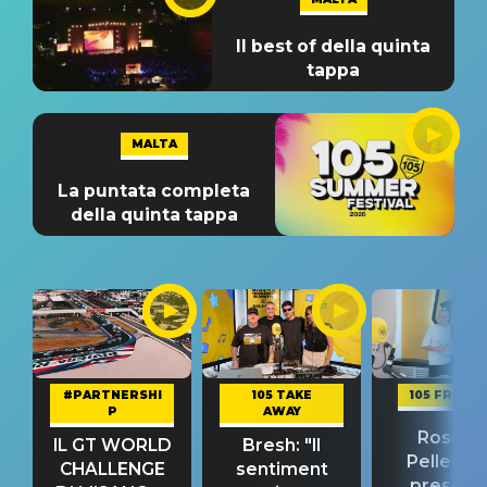
Il best of della quinta
tappa
MALTA
La puntata completa
della quinta tappa
#PARTNERSHI
105 TAKE
105 FRIEND
P
AWAY
Rosario
IL GT WORLD
Bresh: "Il
Pellecch
CHALLENGE
sentiment
present