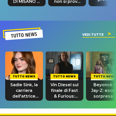
DI MISANO si
non si prova
“Così dov
riconferma
fino alla notte
andare
un GRANDE
prima"
SUCCESSO!
TUTTO NEWS
VEDI TUTTE
TUTTO NEWS
TUTTO NEWS
TUTTO NEWS
Sadie Sink, la
Vin Diesel sul
Beyoncé 
carriera
finale di Fast
Jay-Z: esce
dell'attrice
& Furious:
sorpresa il
da Stranger
“Sto ancora
remix di
Things a
piangendo”
“Morning
Spider-Man
Dew (Donk)