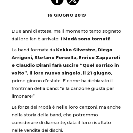
16 GIUGNO 2019
Due anni di attesa, ma il momento tanto sognato
dai loro fan è arrivato:
i Modà sono tornati!
La band formata da
Kekko Silvestre, Diego
Arrigoni, Stefano Forcella, Enrico Zapparoli
e Claudio Dirani farà uscire “Quel sorriso in
volto”, il loro nuovo singolo, il 21 giugno
,
primo giorno d’estate. E come ha dichiarato il
frontman della band: “è la canzone giusta per
limonare!”
La forza dei Modà è nelle loro canzoni, ma anche
nella storia della band, che potremmo
considerare di diamante, data il loro risultato
nelle vendite dei dischi.