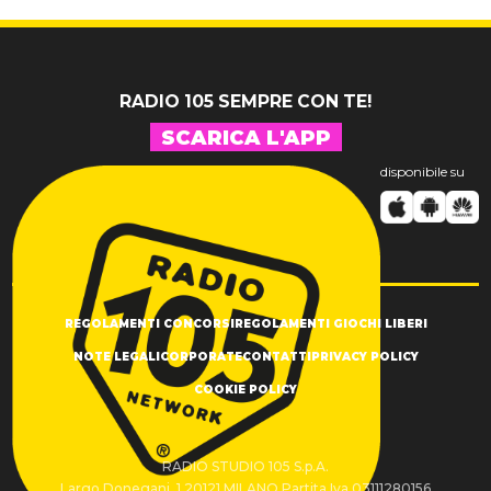
inediti
RADIO 105 SEMPRE CON TE!
SCARICA L'APP
disponibile su
REGOLAMENTI CONCORSI
REGOLAMENTI GIOCHI LIBERI
NOTE LEGALI
CORPORATE
CONTATTI
PRIVACY POLICY
COOKIE POLICY
RADIO STUDIO 105 S.p.A.
Largo Donegani, 1 20121 MILANO Partita Iva 03111280156