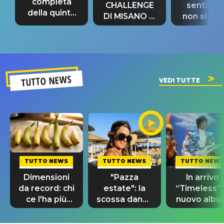
completa
CHALLENGE
sentime
della quinta
DI MISANO si
non si pr
tappa
riconferma
fino alla n
un GRANDE
prima"
SUCCESSO!
TUTTO NEWS
VEDI TUTTE
TUTTO NEWS
TUTTO NEWS
TUTTO NEWS
Dimensioni
"Pazza
In arrivo
da record: chi
estate": la
“Timeless”, 
ce l'ha più
scossa dance
nuovo albu
lungo nel
di Sara
di Prince c
mondo?
Tommasi
10 brani