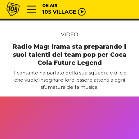
Vai al contenuto
Radio 105
ON AIR
105 VILLAGE
VIDEO
Radio Mag: Irama sta preparando i
suoi talenti del team pop per Coca
Cola Future Legend
Il cantante ha parlato della sua squadra e di ciò
che vuole insegnare loro: essere attenti a ogni
sfumatura della musica.