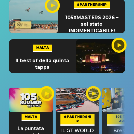
#PARTNERSHIP
105XMASTERS 2026 –
sei stato
INDIMENTICABILE!
MALTA
Il best of della quinta
tappa
MALTA
#PARTNERSHI
105 TAKE
P
AWAY
La puntata
IL GT WORLD
Bresh: "I