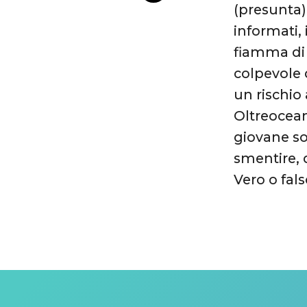
(presunta)
informati,
fiamma di 
colpevole 
un rischio 
Oltreocean
giovane s
smentire, 
Vero o fal