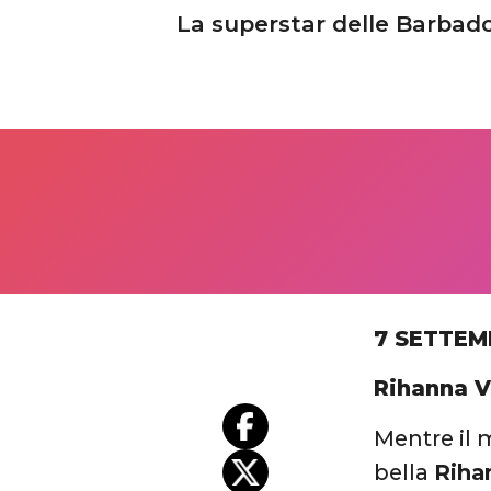
La superstar delle Barbado
7 SETTEM
Rihanna V
Mentre il 
bella
Riha