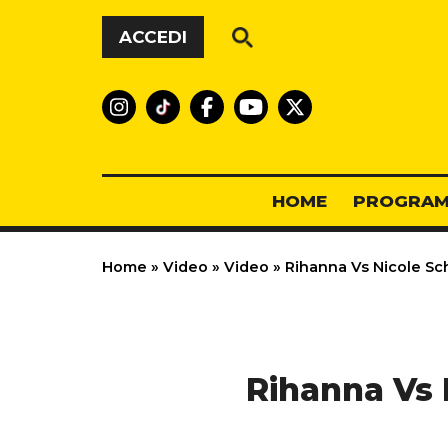
Vai al contenuto
ACCEDI
HOME
PROGRAM
Home
»
Video
»
Video
»
Rihanna Vs Nicole Sch
Rihanna Vs 