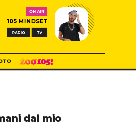
ON AIR
105 MINDSET
RADIO
TV
OTO
mani dal mio