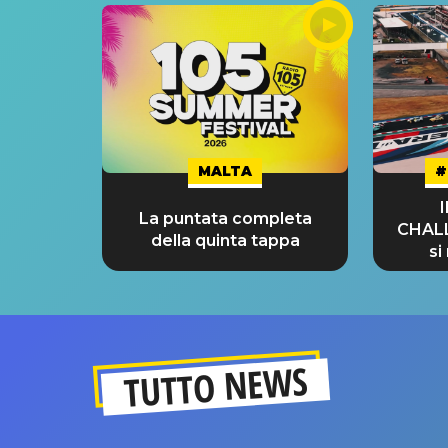
MALTA
#
La puntata completa
CHAL
della quinta tappa
si
GRA
TUTTO NEWS