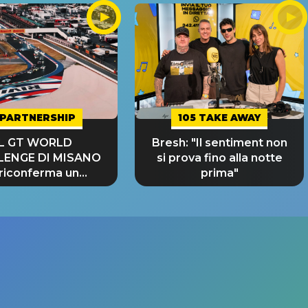
PARTNERSHIP
105 TAKE AWAY
IL GT WORLD
Bresh: "Il sentiment non
LENGE DI MISANO
si prova fino alla notte
 riconferma un
prima"
NDE SUCCESSO!