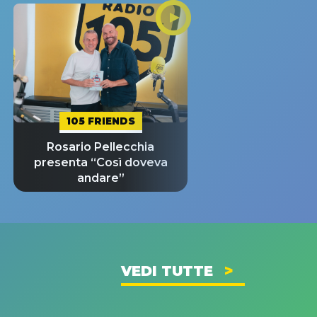
105 FRIENDS
Rosario Pellecchia
presenta “Così doveva
andare”
VEDI TUTTE