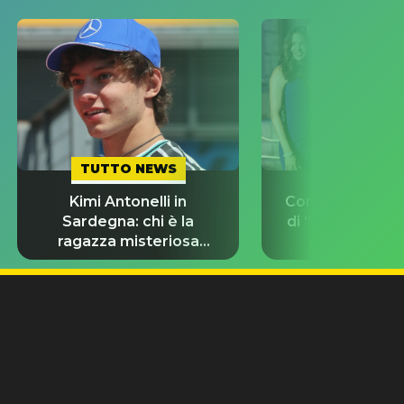
TUTTO NEWS
TUTTO NE
Kimi Antonelli in
Con chi stanno g
Sardegna: chi è la
di “Odissea”? L
ragazza misteriosa
d’amore del 
insieme a lui?