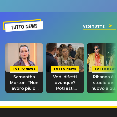
andare
un GRANDE
prima"
SUCCESSO!
TUTTO NEWS
VEDI TUTTE
TUTTO NEWS
TUTTO NEWS
TUTTO NEWS
Samantha
Vedi difetti
Rihanna è i
Morton: “Non
ovunque?
studio per i
lavoro più da
Potresti
nuovo albu
un anno
avere un QI
lo spoiler d
perché ho 49
superiore
A$AP Rock
anni”
agli altri