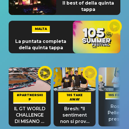
Il best of della quinta
tappa
MALTA
La puntata completa
della quinta tappa
#PARTNERSHI
105 TAKE
105 FRIEND
P
AWAY
Rosario
IL GT WORLD
Bresh: "Il
Pellecch
CHALLENGE
sentiment
present
DI MISANO si
non si prova
“Così dov
riconferma
fino alla notte