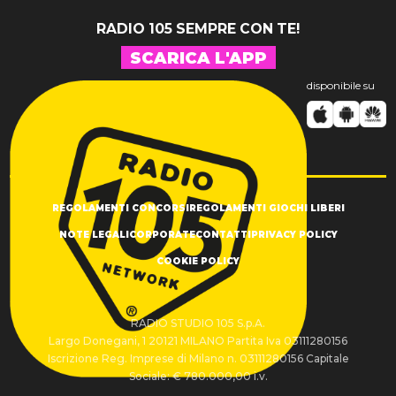
RADIO 105 SEMPRE CON TE!
SCARICA L'APP
disponibile su
REGOLAMENTI CONCORSI
REGOLAMENTI GIOCHI LIBERI
NOTE LEGALI
CORPORATE
CONTATTI
PRIVACY POLICY
COOKIE POLICY
RADIO STUDIO 105 S.p.A.
Largo Donegani, 1 20121 MILANO Partita Iva 03111280156
Iscrizione Reg. Imprese di Milano n. 03111280156 Capitale
Sociale: € 780.000,00 i.v.