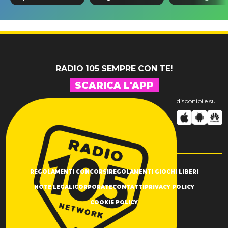
svelato il
dedica
spunta Biag
nuovo 007
dell'ex
Antonacci
professore
RADIO 105 SEMPRE CON TE!
SCARICA L'APP
disponibile su
REGOLAMENTI CONCORSI
REGOLAMENTI GIOCHI LIBERI
NOTE LEGALI
CORPORATE
CONTATTI
PRIVACY POLICY
COOKIE POLICY