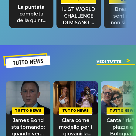
La puntata
IL GT WORLD
Bresh: "I
completa
CHALLENGE
sentime
della quinta
DI MISANO si
non si pr
tappa
riconferma
fino alla n
un GRANDE
prima"
SUCCESSO!
TUTTO NEWS
VEDI TUTTE
TUTTO NEWS
TUTTO NEWS
TUTTO NEWS
James Bond
Clara come
Canta "Iris" 
sta tornando:
modello per i
piazza a
quando verrà
giovani: la
Bologna e