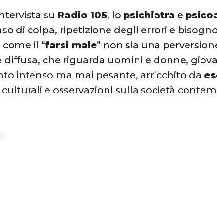
intervista su
Radio 105
, lo
psichiatra
e
psico
nso di colpa, ripetizione degli errori e bisog
come il “
farsi male
” non sia una perversio
e diffusa, che riguarda uomini e donne, giovan
to intenso ma mai pesante, arricchito da
es
i culturali e osservazioni sulla società conte