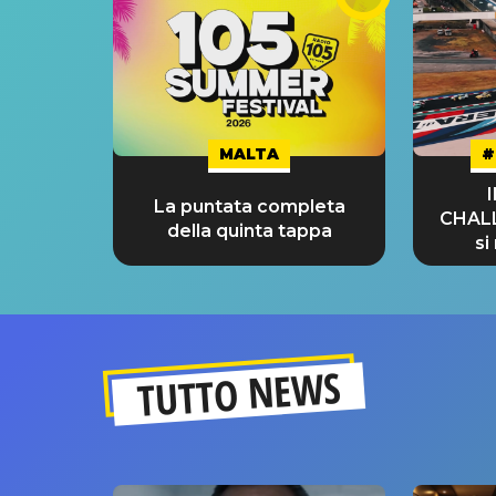
MALTA
#
La puntata completa
CHAL
della quinta tappa
si
GRA
TUTTO NEWS