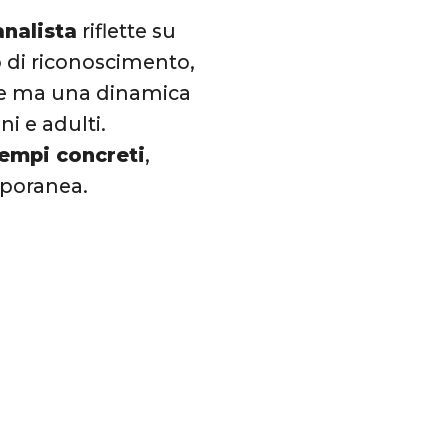
analista
riflette su
no di riconoscimento,
ne ma una dinamica
i e adulti.
empi concreti
,
mporanea.