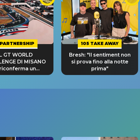
PARTNERSHIP
105 TAKE AWAY
IL GT WORLD
Bresh: "Il sentiment non
LENGE DI MISANO
si prova fino alla notte
 riconferma un
prima"
NDE SUCCESSO!