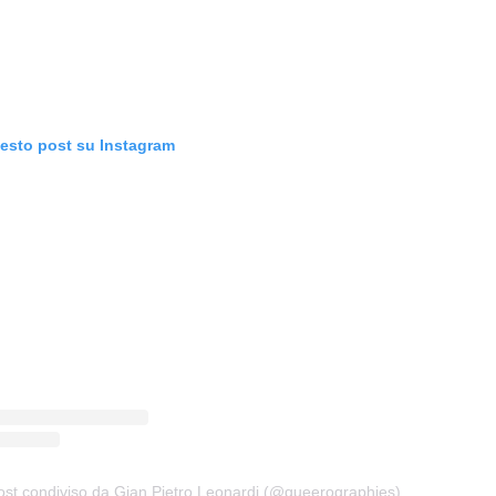
uesto post su Instagram
ost condiviso da Gian Pietro Leonardi (@queerographies)