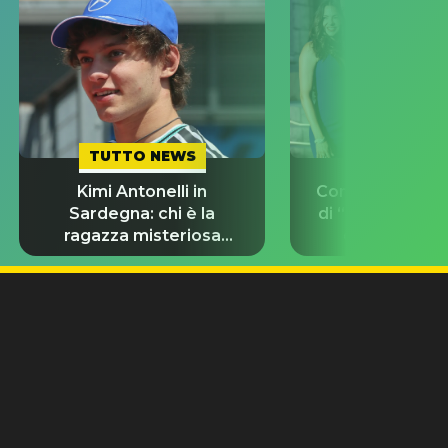
TUTTO NEWS
TUTTO NE
Kimi Antonelli in
Con chi stanno g
Sardegna: chi è la
di “Odissea”? L
ragazza misteriosa
d’amore del 
insieme a lui?