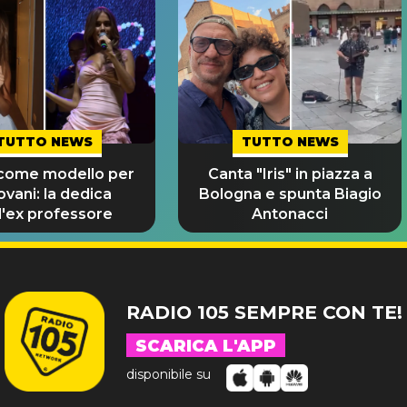
TUTTO NEWS
TUTTO NEWS
 come modello per
Canta "Iris" in piazza a
iovani: la dedica
Bologna e spunta Biagio
l'ex professore
Antonacci
RADIO 105 SEMPRE CON TE!
SCARICA L'APP
disponibile su