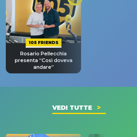
105 FRIENDS
Rosario Pellecchia
presenta “Così doveva
andare”
VEDI TUTTE