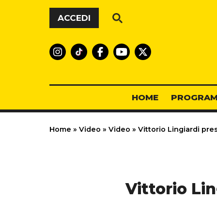
Vai al contenuto
ACCEDI
HOME
PROGRAM
Home
»
Video
»
Video
»
Vittorio Lingiardi pre
Vittorio Li