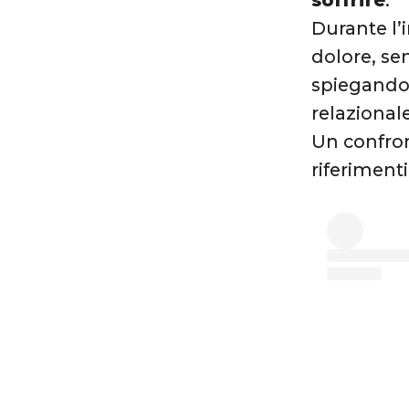
soffrire
.
Durante l’
dolore, se
spiegando 
relazional
Un confron
riferiment