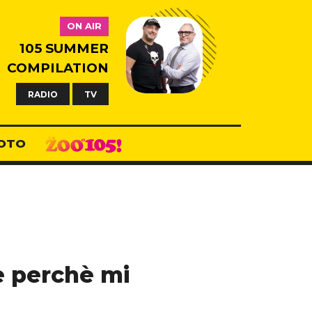
ON AIR
105 SUMMER
COMPILATION
RADIO
TV
OTO
e perchè mi