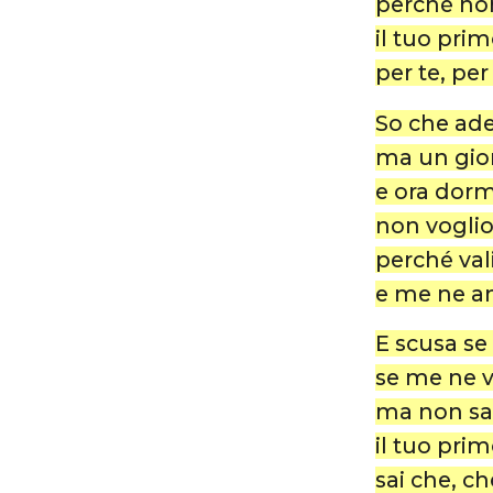
perché non
il tuo pri
per te, per
So che ade
ma un giorn
e ora dorm
non voglio 
perché val
e me ne an
E scusa se
se me ne 
ma non sar
il tuo pri
sai che, c