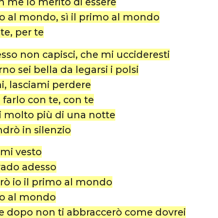
 me lo merito di essere
mo al mondo, sì il primo al mondo
 te, per te
sso non capisci, che mi uccideresti
o sei bella da legarsi i polsi
i, lasciami perdere
farlo con te, con te
i molto più di una notte
drò in silenzio
 mi vesto
vado adesso
ò io il primo al mondo
mo al mondo
he dopo non ti abbraccerò come dovrei