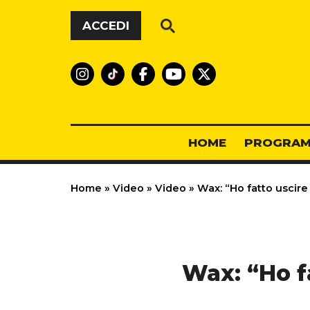
Vai al contenuto
ACCEDI
HOME
PROGRAM
Home
»
Video
»
Video
»
Wax: “Ho fatto uscir
Wax: “Ho f