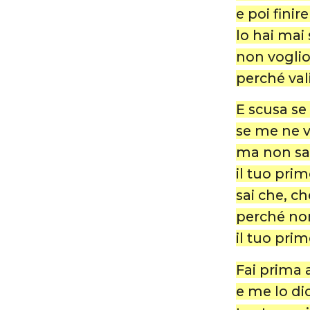
e poi finir
lo hai mai 
non voglio 
perché val
E scusa se
se me ne 
ma non sar
il tuo pri
sai che, c
perché non
il tuo pri
Fai prima 
e me lo di