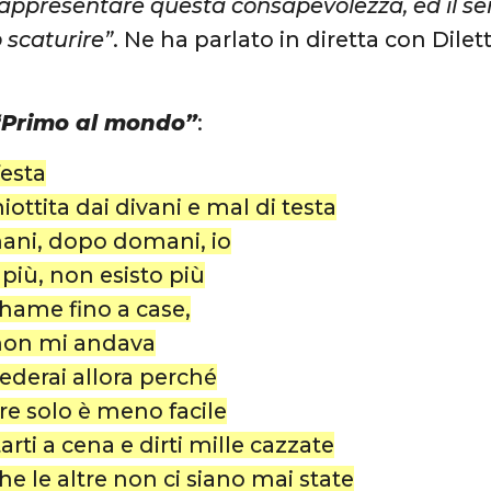
rappresentare questa consapevolezza, ed il s
 scaturire”
. Ne ha parlato in diretta con Dile
“Primo al mondo”
:
festa
ottita dai divani e mal di testa
ani, dopo domani, io
 più, non esisto più
shame fino a case,
e non mi andava
iederai allora perché
re solo è meno facile
tarti a cena e dirti mille cazzate
he le altre non ci siano mai state