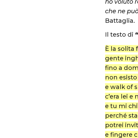
ho voluto 
che ne può
Battaglia.
Il testo di
È la solita 
gente inghi
fino a dom
non esisto
e walk of 
c’era lei 
e tu mi ch
perché sta
potrei invi
e fingere c