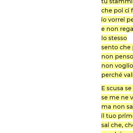
tu stammi
che poi ci
io vorrei 
e non rega
lo stesso
sento che 
non penso
non voglio 
perché val
E scusa se
se me ne 
ma non sar
il tuo pri
sai che, c