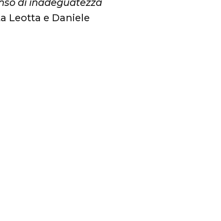
enso di inadeguatezza
tta Leotta e Daniele