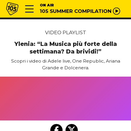
Vai al contenuto
Radio 105
ON AIR
105 SUMMER COMPILATION
VIDEO PLAYLIST
Ylenia: “La Musica più forte della
settimana? Da brividi!”
Scopri i video di Adele live, One Republic, Ariana
Grande e Dolcenera.