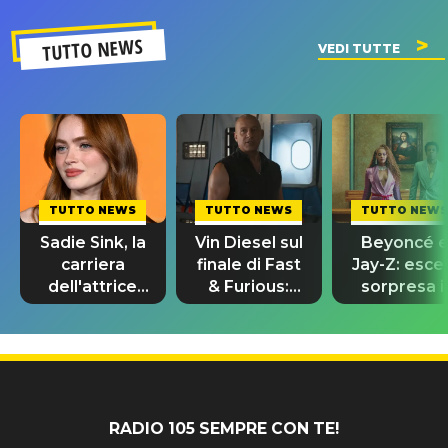
TUTTO NEWS
VEDI TUTTE
TUTTO NEWS
TUTTO NEWS
TUTTO NEWS
Sadie Sink, la
Vin Diesel sul
Beyoncé 
carriera
finale di Fast
Jay-Z: esce
dell'attrice
& Furious:
sorpresa il
da Stranger
“Sto ancora
remix di
Things a
piangendo”
“Morning
Spider-Man
Dew (Donk)
RADIO 105 SEMPRE CON TE!