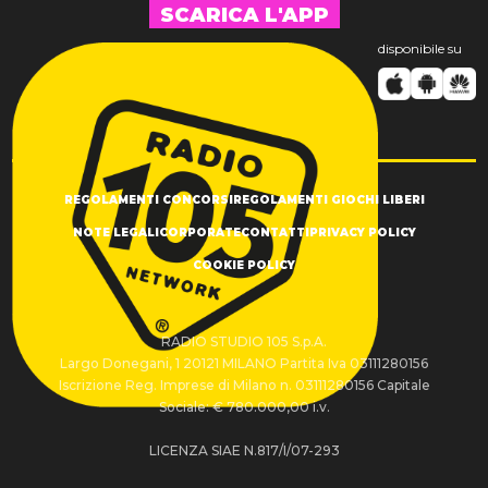
SCARICA L'APP
disponibile su
REGOLAMENTI CONCORSI
REGOLAMENTI GIOCHI LIBERI
NOTE LEGALI
CORPORATE
CONTATTI
PRIVACY POLICY
COOKIE POLICY
RADIO STUDIO 105 S.p.A.
Largo Donegani, 1 20121 MILANO Partita Iva 03111280156
Iscrizione Reg. Imprese di Milano n. 03111280156 Capitale
Sociale: € 780.000,00 i.v.
LICENZA SIAE N.817/I/07-293