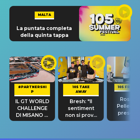
MALTA
La puntata completa
della quinta tappa
#PARTNERSHI
105 TAKE
105 FRIEND
P
AWAY
Rosario
IL GT WORLD
Bresh: "Il
Pellecch
CHALLENGE
sentiment
present
DI MISANO si
non si prova
“Così dov
riconferma
fino alla notte
andare
un GRANDE
prima"
SUCCESSO!