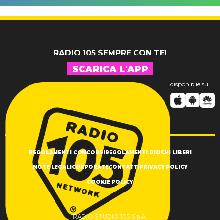
nuovo 007
dell'ex
Antonacci
professore
RADIO 105 SEMPRE CON TE!
SCARICA L'APP
disponibile su
REGOLAMENTI CONCORSI
REGOLAMENTI GIOCHI LIBERI
NOTE LEGALI
CORPORATE
CONTATTI
PRIVACY POLICY
COOKIE POLICY
RADIO STUDIO 105 S.p.A.