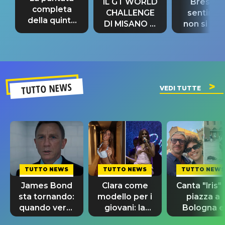
IL GT WORLD
Bresh: "I
completa
CHALLENGE
sentime
della quinta
DI MISANO si
non si pr
tappa
riconferma
fino alla n
un GRANDE
prima"
SUCCESSO!
TUTTO NEWS
VEDI TUTTE
TUTTO NEWS
TUTTO NEWS
TUTTO NEWS
James Bond
Clara come
Canta "Iris" 
sta tornando:
modello per i
piazza a
quando verrà
giovani: la
Bologna e
svelato il
dedica
spunta Biag