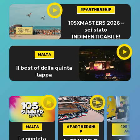
#PARTNERSHIP
105XMASTERS 2026 –
sei stato
INDIMENTICABILE!
MALTA
Il best of della quinta
tappa
MALTA
#PARTNERSHI
105 TAKE
P
AWAY
La puntata