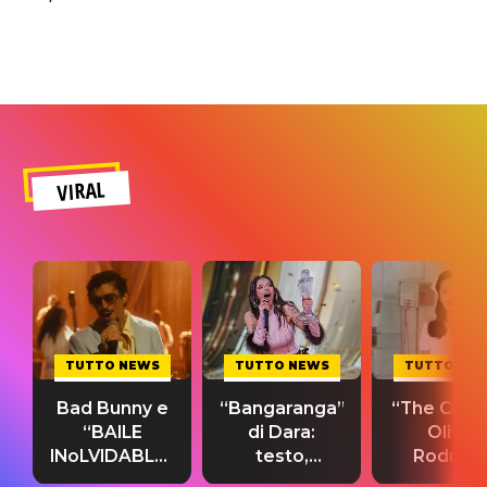
VIRAL
TUTTO NEWS
TUTTO NEWS
TUTTO NE
Bad Bunny e
“Bangaranga”
“The Cure”
“BAILE
di Dara:
Olivia
INoLVIDABLE”:
testo,
Rodrigo
testo,
traduzione e
testo,