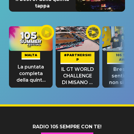
tappa
MALTA
#PARTNERSHI
105 TAKE
P
AWAY
La puntata
IL GT WORLD
Bresh: "I
completa
CHALLENGE
sentime
della quinta
DI MISANO si
non si pr
tappa
riconferma
fino alla n
un GRANDE
prima"
SUCCESSO!
RADIO 105 SEMPRE CON TE!