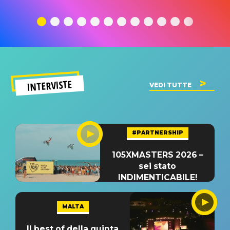
traduzione e
significato
traduzion
significato
del singolo
significa
INTERVISTE
VEDI TUTTE
#PARTNERSHIP
105XMASTERS 2026 –
sei stato
INDIMENTICABILE!
MALTA
Il best of della quinta