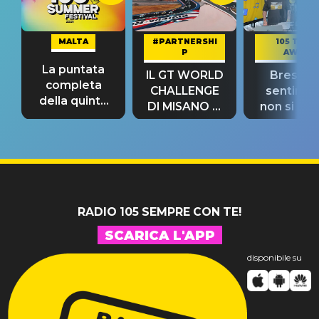
MALTA
#PARTNERSHI
105 TAKE
P
AWAY
La puntata
IL GT WORLD
Bresh: "I
completa
CHALLENGE
sentime
della quinta
DI MISANO si
non si pr
tappa
riconferma
fino alla n
un GRANDE
prima"
SUCCESSO!
RADIO 105 SEMPRE CON TE!
SCARICA L'APP
disponibile su