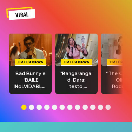
VIRAL
TUTTO NEWS
TUTTO NEWS
TUTTO NE
Bad Bunny e
“Bangaranga”
“The Cure”
“BAILE
di Dara:
Olivia
INoLVIDABLE”:
testo,
Rodrigo
testo,
traduzione e
testo,
traduzione e
significato
traduzion
significato
del singolo
significa