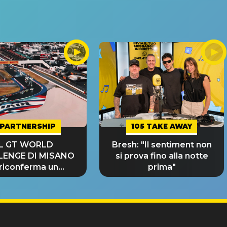
PARTNERSHIP
105 TAKE AWAY
IL GT WORLD
Bresh: "Il sentiment non
LENGE DI MISANO
si prova fino alla notte
 riconferma un
prima"
NDE SUCCESSO!