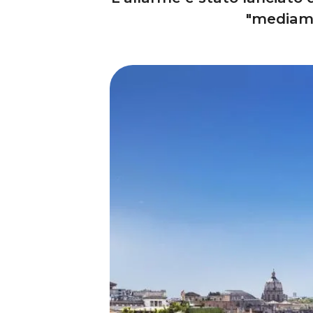
"mediame