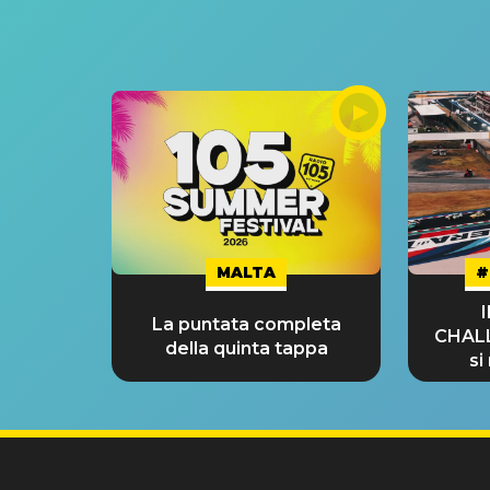
MALTA
#
La puntata completa
CHAL
della quinta tappa
si
GRA