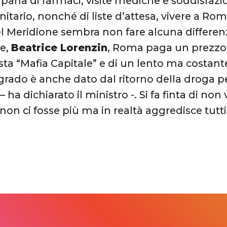
parla di farmaci, visite mediche e soddisfazi
itario, nonché di liste d’attesa, vivere a Rom
l Meridione sembra non fare alcuna differenz
te,
Beatrice Lorenzin
, Roma paga un prezzo 
esta “Mafia Capitale” e di un lento ma costant
rado è anche dato dal ritorno della droga pe
– ha dichiarato il ministro -. Si fa finta di no
n ci fosse più ma in realtà aggredisce tutti i 