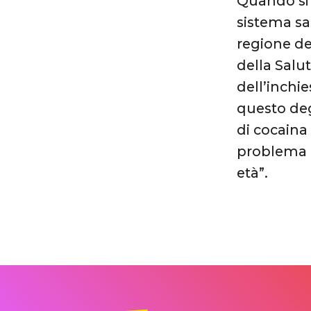
Quando si 
sistema san
regione de
della Salu
dell’inchi
questo deg
di cocaina 
problema no
età”.