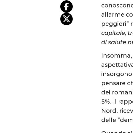
conoscono 
allarme co
peggiori” r
capitale, t
di salute n
Insomma, ca
aspettativa
insorgono 
pensare ch
dei romani
5%. Il rap
Nord, rice
delle “de