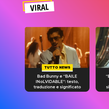
VIRAL
TUTTO NEWS
Bad Bunny e “BAILE
“
INoLVIDABLE”: testo,
traduzione e significato
s