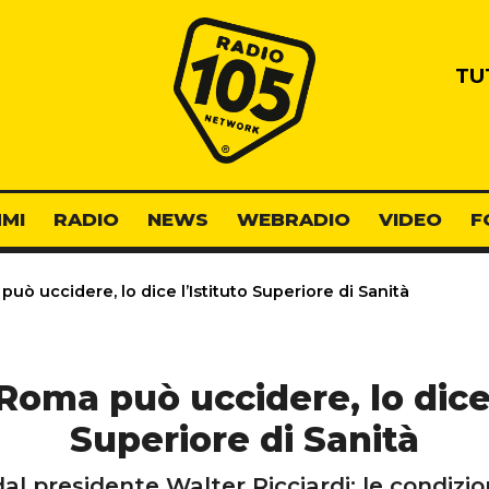
Radio 105
TU
MI
RADIO
NEWS
WEBRADIO
VIDEO
F
uò uccidere, lo dice l’Istituto Superiore di Sanità
Roma può uccidere, lo dice 
Superiore di Sanità
dal presidente Walter Ricciardi: le condizio