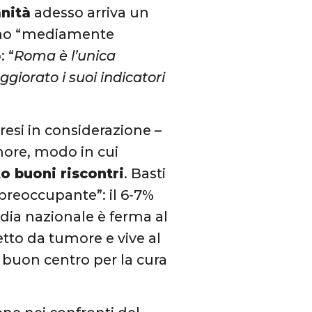
anità
adesso arriva un
sono “mediamente
: “
Roma è l’unica
ggiorato i suoi indicatori
presi in considerazione –
umore, modo in cui
o buoni riscontri
. Basti
“preoccupante”: il 6-7%
dia nazionale è ferma al
etto da tumore e vive al
 buon centro per la cura