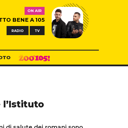
ON AIR
TTO BENE A 105
RADIO
TV
OTO
l’Istituto
ni di salute dei romani sono