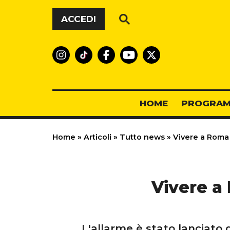
Vai al contenuto
ACCEDI
HOME
PROGRAM
Home
»
Articoli
»
Tutto news
»
Vivere a Roma p
Vivere a 
L'allarme è stato lanciato 