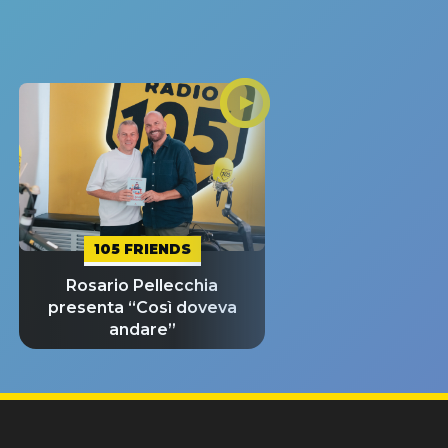
105 FRIENDS
Rosario Pellecchia
presenta “Così doveva
andare”