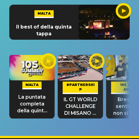
MALTA
Il best of della quinta
tappa
MALTA
#PARTNERSHI
105 TAKE
P
AWAY
La puntata
IL GT WORLD
Bresh: "I
completa
CHALLENGE
sentime
della quinta
DI MISANO si
non si pr
tappa
riconferma
fino alla n
un GRANDE
prima"
SUCCESSO!