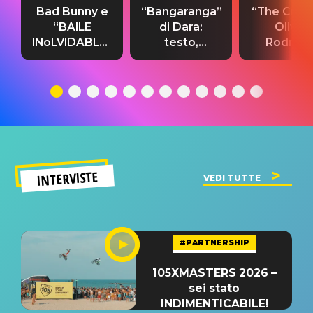
Bad Bunny e
“Bangaranga”
“The Cure”
“BAILE
di Dara:
Olivia
INoLVIDABLE”:
testo,
Rodrigo
testo,
traduzione e
testo,
traduzione e
significato
traduzion
significato
del singolo
significa
INTERVISTE
VEDI TUTTE
#PARTNERSHIP
105XMASTERS 2026 –
sei stato
INDIMENTICABILE!