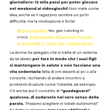
giornaliero: 12 mila passi per poter giocare
nel weekend ai videogiochi!
Non male come
idea, anche se il ragazzino sembra un po’in
difficoltà, ma la motivazione è forte!
@themarienfam
Yes, ges rubning in
crocs.
#videogames
#boymom
#worko
ut
#momlife
♬ Good Day – Nappy Roots
La donna ha spiegato che si tratta di un sistema
da lei ideato
per fare in modo che i suoi figli
si mantengano in salute e non facciano una
vita sedentaria
fatta di ore davanti al pc o alla
consolle, rischiando di andare incontro a
problemi di salute come l’obesità, ad esempio.
C’è anche poi il concetto di
“guadagnarsi”
qualcosa, di sudarselo nel vero senso della
parola.
“Possono scegliere in totale autonomia
”
ha detto la mamma,
non sono obbligati a