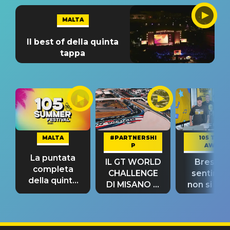
MALTA
Il best of della quinta
tappa
MALTA
#PARTNERSHI
105 TAKE
P
AWAY
La puntata
IL GT WORLD
Bresh: "I
completa
CHALLENGE
sentime
della quinta
DI MISANO si
non si pr
tappa
riconferma
fino alla n
un GRANDE
prima"
SUCCESSO!