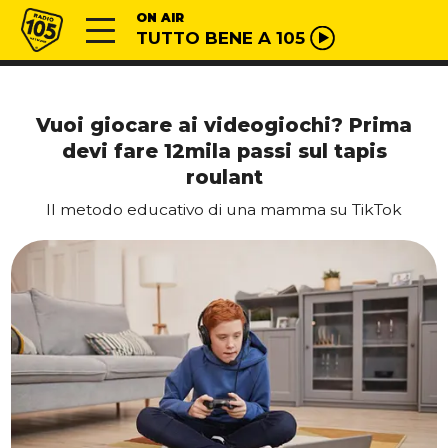
Vai al contenuto
Radio 105
ON AIR
TUTTO BENE A 105
Vuoi giocare ai videogiochi? Prima
devi fare 12mila passi sul tapis
roulant
Il metodo educativo di una mamma su TikTok