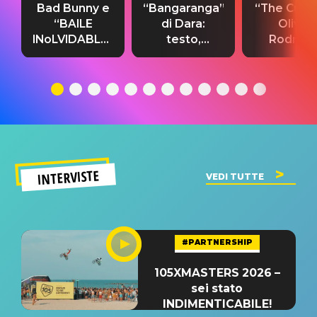
Bad Bunny e
“Bangaranga”
“The Cure”
“BAILE
di Dara:
Olivia
INoLVIDABLE”:
testo,
Rodrigo
testo,
traduzione e
testo,
traduzione e
significato
traduzion
significato
del singolo
significa
INTERVISTE
VEDI TUTTE
#PARTNERSHIP
105XMASTERS 2026 –
sei stato
INDIMENTICABILE!