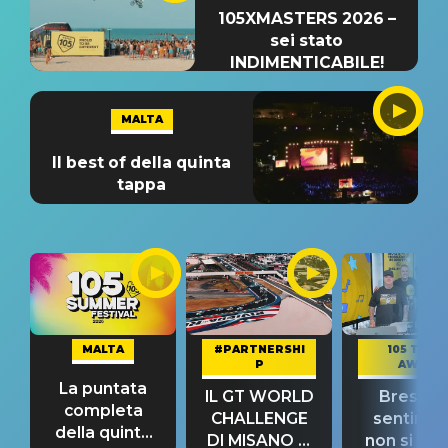
105XMASTERS 2026 –
sei stato
INDIMENTICABILE!
MALTA
Il best of della quinta
tappa
MALTA
#PARTNERSHI
105 TAKE
P
AWAY
La puntata
IL GT WORLD
Bresh: "I
completa
CHALLENGE
sentime
della quinta
DI MISANO si
non si pr