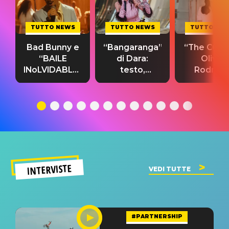
TUTTO NEWS
TUTTO NEWS
TUTTO NE
Bad Bunny e
“Bangaranga”
“The Cure”
“BAILE
di Dara:
Olivia
INoLVIDABLE”:
testo,
Rodrigo
testo,
traduzione e
testo,
traduzione e
significato
traduzion
significato
del singolo
significa
INTERVISTE
VEDI TUTTE
#PARTNERSHIP