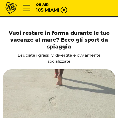
Vai al contenuto
Radio 105
ON AIR
105 MIAMI
Vuoi restare in forma durante le tue
vacanze al mare? Ecco gli sport da
spiaggia
Bruciate i grassi, vi divertite e ovviamente
socializzate