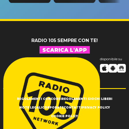
tappa
riconferma
fino alla n
un GRANDE
prima"
SUCCESSO!
RADIO 105 SEMPRE CON TE!
SCARICA L'APP
disponibile su
REGOLAMENTI CONCORSI
REGOLAMENTI GIOCHI LIBERI
NOTE LEGALI
CORPORATE
CONTATTI
PRIVACY POLICY
COOKIE POLICY