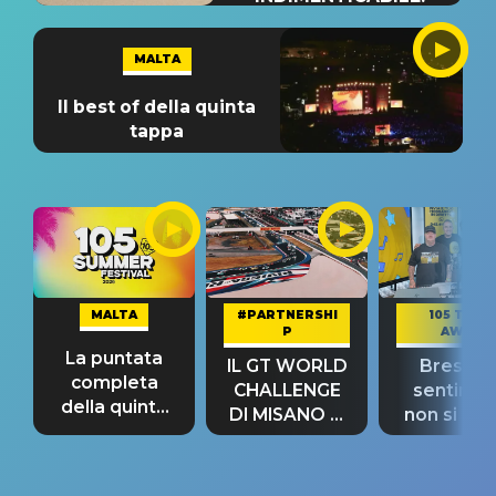
MALTA
Il best of della quinta
tappa
MALTA
#PARTNERSHI
105 TAKE
P
AWAY
La puntata
IL GT WORLD
Bresh: "I
completa
CHALLENGE
sentime
della quinta
DI MISANO si
non si pr
tappa
riconferma
fino alla n
un GRANDE
prima"
SUCCESSO!