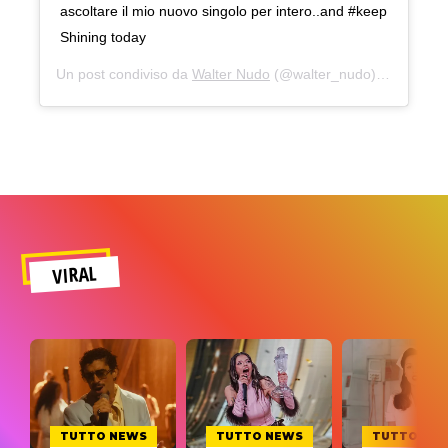
ascoltare il mio nuovo singolo per intero..and #keep
Shining today
Un post condiviso da
Walter Nudo
(@walter_nudo) in data:
24
VIRAL
TUTTO NEWS
TUTTO NEWS
TUTTO NE