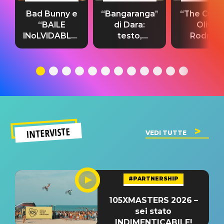
Bad Bunny e
“Bangaranga”
“The Cure”
“BAILE
di Dara:
Olivia
INoLVIDABLE”:
testo,
Rodrigo
testo,
traduzione e
testo,
traduzione e
significato
traduzion
significato
del singolo
significa
INTERVISTE
VEDI TUTTE
#PARTNERSHIP
105XMASTERS 2026 –
sei stato
INDIMENTICABILE!