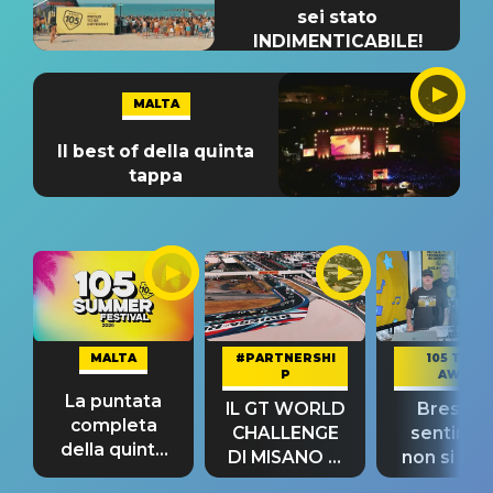
sei stato
INDIMENTICABILE!
MALTA
Il best of della quinta
tappa
MALTA
#PARTNERSHI
105 TAKE
P
AWAY
La puntata
IL GT WORLD
Bresh: "I
completa
CHALLENGE
sentime
della quinta
DI MISANO si
non si pr
tappa
riconferma
fino alla n