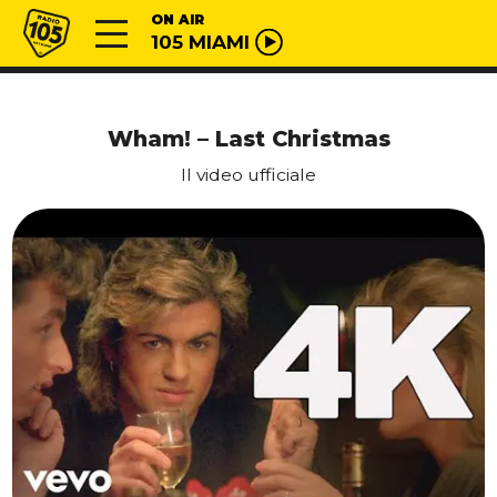
Vai al contenuto
Radio 105
ON AIR
105 MIAMI
Wham! – Last Christmas
Il video ufficiale