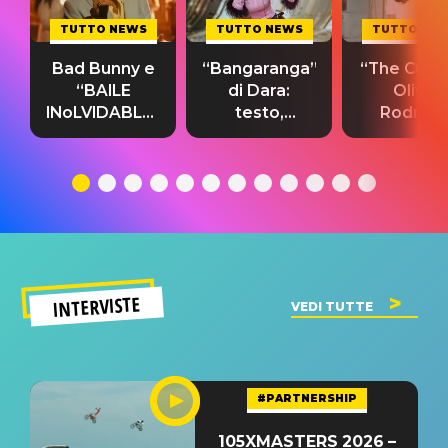
TUTTO NEWS
TUTTO NEWS
TUTTO NE
Bad Bunny e
“Bangaranga”
“The Cure”
“BAILE
di Dara:
Olivia
INoLVIDABLE”:
testo,
Rodrigo
testo,
traduzione e
testo,
traduzione e
significato
traduzion
significato
del singolo
significa
INTERVISTE
VEDI TUTTE
#PARTNERSHIP
105XMASTERS 2026 –