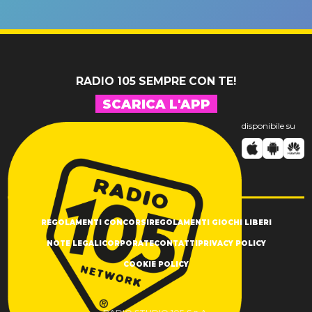
un GRANDE
prima"
SUCCESSO!
RADIO 105 SEMPRE CON TE!
SCARICA L'APP
disponibile su
REGOLAMENTI CONCORSI
REGOLAMENTI GIOCHI LIBERI
NOTE LEGALI
CORPORATE
CONTATTI
PRIVACY POLICY
COOKIE POLICY