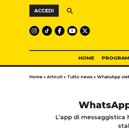
Vai al contenuto
ACCEDI
HOME
PROGRAM
Home
»
Articoli
»
Tutto news
»
WhatsApp vieta
WhatsApp v
L’app di messaggistica h
sta