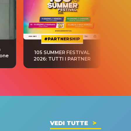
#PARTNERSHIP
a
“S
105 SUMMER FESTIVAL
ione
tradu
2026: TUTTI I PARTNER
VEDI TUTTE