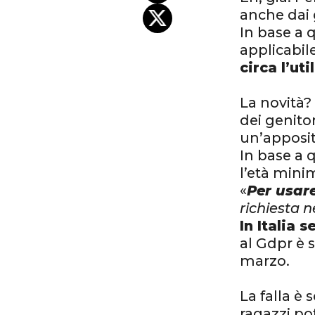
anche dai g
In base a 
applicabil
circa l’ut
La novità?
dei genitor
un’apposit
In base a 
l’età mini
«
Per usare
richiesta 
In Italia 
al Gdpr è s
marzo.
La falla è 
ragazzi pot