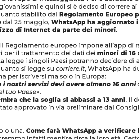
iovanissimi e quindi si è deciso di correre ai r
quanto stabilito dal
Regolamento Europeo pe
e dal 25 maggio,
WhatsApp ha aggiornato i 
ilizzo di Internet da parte dei minori
.
 Il Regolamento europeo impone all’app di r
i per il trattamento dei dati dei
minori di 16 
a legge i singoli Paesi potranno decidere di a
quanto si legge su
corriere.it
, WhatsApp ha du
ma per iscriversi ma solo in Europa:
 i nostri servizi devi avere almeno 16 anni
nel tuo Paese
».
sembra che la soglia si abbassi a 13 anni
. Il
tato approvato in via preliminare dal Consiglio
solo una.
Come farà WhatsApp a verificare l
remmo infatti mentire circa la loro età. Certo,