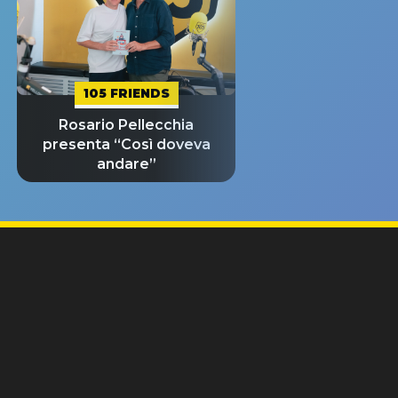
105 FRIENDS
Rosario Pellecchia
presenta “Così doveva
andare”