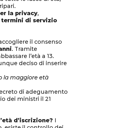
ipari.
r la privacy
,
termini di servizio
accogliere il consenso
anni
. Tramite
bbassare l’età a 13.
nque deciso di inserire
o la maggiore età
 decreto di adeguamento
 dei ministri il 21
’età d’iscrizione?
I
 esiste il controllo dei