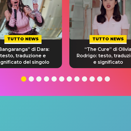
TUTTO NEWS
TUTTO NEWS
Bangaranga” di Dara:
“The Cure” di Olivi
testo, traduzione e
Rodrigo: testo, traduz
ignificato del singolo
e significato