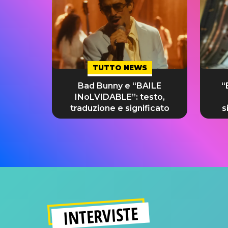
TUTTO NEWS
Bad Bunny e “BAILE
“
INoLVIDABLE”: testo,
traduzione e significato
s
INTERVISTE