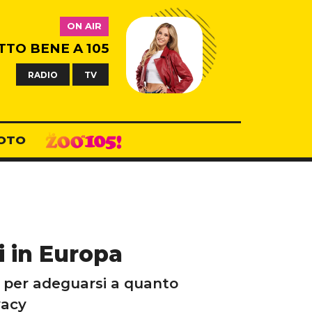
ON AIR
TTO BENE A 105
RADIO
TV
OTO
i in Europa
io per adeguarsi a quanto
vacy