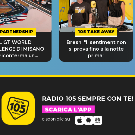
PARTNERSHIP
105 TAKE AWAY
IL GT WORLD
Bresh: "Il sentiment non
LENGE DI MISANO
si prova fino alla notte
 riconferma un
prima"
NDE SUCCESSO!
RADIO 105 SEMPRE CON TE!
SCARICA L'APP
disponibile su