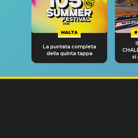
MALTA
#
La puntata completa
CHAL
della quinta tappa
si
GRA