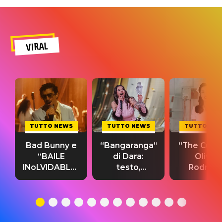
VIRAL
TUTTO NEWS
TUTTO NEWS
TUTTO NE
Bad Bunny e
“Bangaranga”
“The Cure”
“BAILE
di Dara:
Olivia
INoLVIDABLE”:
testo,
Rodrigo
testo,
traduzione e
testo,
traduzione e
significato
traduzion
significato
del singolo
significa