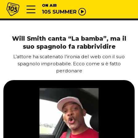
Vai al contenuto
Radio 105
ON AIR
105 SUMMER
Will Smith canta “La bamba”, ma il
suo spagnolo fa rabbrividire
L’attore ha scatenato l’ironia del web con il suo
spagnolo improbabile. Ecco come si è fatto
perdonare