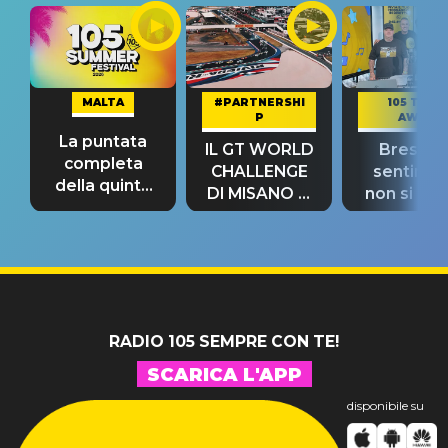
MALTA
#PARTNERSHI
105 TAKE
P
AWAY
La puntata
IL GT WORLD
Bresh: "I
completa
CHALLENGE
sentime
della quinta
DI MISANO si
non si pr
tappa
riconferma
fino alla n
un GRANDE
prima"
SUCCESSO!
RADIO 105 SEMPRE CON TE!
SCARICA L'APP
disponibile su