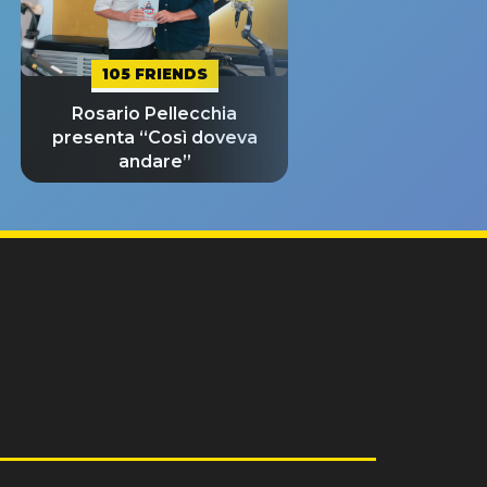
105 FRIENDS
Rosario Pellecchia
presenta “Così doveva
andare”