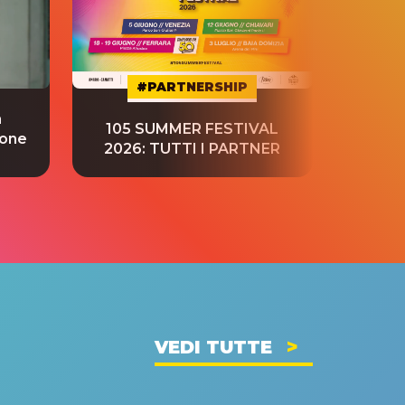
#PARTNERSHIP
a
“S
105 SUMMER FESTIVAL
ione
tradu
2026: TUTTI I PARTNER
VEDI TUTTE