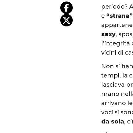
periodo? A 
e
“strana”
appartenen
sexy
, spos
l’integrit
vicini di c
Non si han
tempi, la c
lasciava pr
mano nella
arrivano le
voci si son
da sola
, 