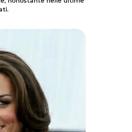
dge, nonostante nelle ultime
ti.