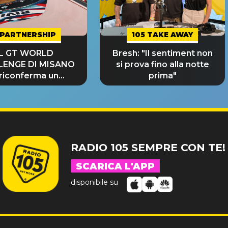
PARTNERSHIP
105 TAKE AWAY
IL GT WORLD
Bresh: "Il sentiment non
LENGE DI MISANO
si prova fino alla notte
 riconferma un
prima"
NDE SUCCESSO!
RADIO 105 SEMPRE CON TE!
SCARICA L'APP
disponibile su