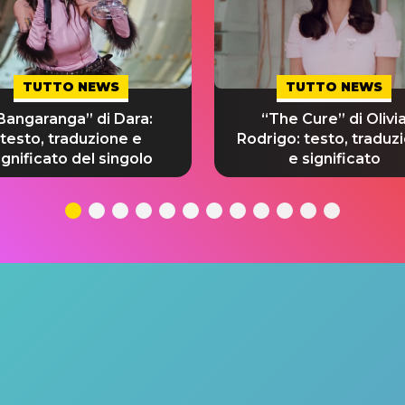
TUTTO NEWS
TUTTO NEWS
Bangaranga” di Dara:
“The Cure” di Olivi
testo, traduzione e
Rodrigo: testo, traduz
ignificato del singolo
e significato