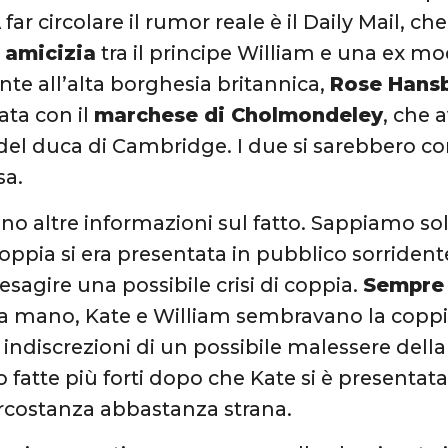
far circolare il rumor reale è il Daily Mail, 
 amicizia
tra il principe William e una ex mo
te all’alta borghesia britannica,
Rose Hans
ata con il
marchese di Cholmondeley
, che 
à del duca di Cambridge. I due si sarebbero c
asa.
no altre informazioni sul fatto. Sappiamo sol
oppia si era presentata in pubblico sorridente
esagire una possibile crisi di coppia.
Sempre 
 mano, Kate e William sembravano la coppia
 indiscrezioni di un possibile malessere della
o fatte più forti dopo che Kate si è presentata
circostanza abbastanza strana.