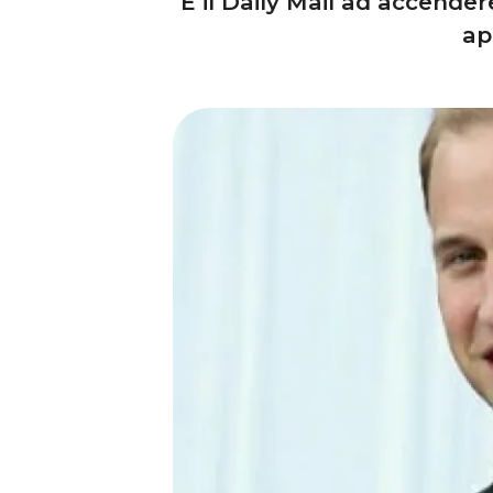
È il Daily Mail ad accender
ap