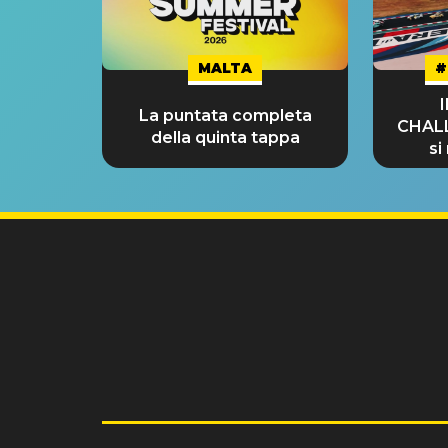
MALTA
#
La puntata completa
CHAL
della quinta tappa
si
GRA