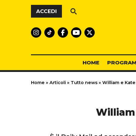
Vai al contenuto
ACCEDI
HOME
PROGRAM
Home
»
Articoli
»
Tutto news
»
William e Kate 
William