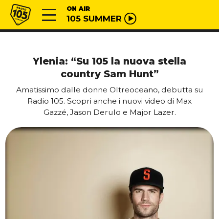
Vai al contenuto
Radio 105
ON AIR
105 SUMMER
Ylenia: “Su 105 la nuova stella
country Sam Hunt”
Amatissimo dalle donne Oltreoceano, debutta su
Radio 105. Scopri anche i nuovi video di Max
Gazzé, Jason Derulo e Major Lazer.