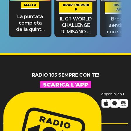
MALTA
#PARTNERSHI
105 TAKE
P
AWAY
La puntata
IL GT WORLD
Bresh: "I
completa
CHALLENGE
sentime
della quinta
DI MISANO si
non si pr
tappa
riconferma
fino alla n
un GRANDE
prima"
SUCCESSO!
RADIO 105 SEMPRE CON TE!
SCARICA L'APP
disponibile su