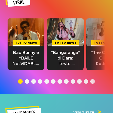
VIRAL
TUTTO NEWS
TUTTO NEWS
TUTTO NE
Bad Bunny e
“Bangaranga”
“The Cure”
“BAILE
di Dara:
Olivia
INoLVIDABLE”:
testo,
Rodrigo
testo,
traduzione e
testo,
traduzione e
significato
traduzion
significato
del singolo
significa
INTERVISTE
VEDI TUTTE