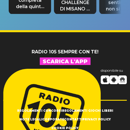
completa
CHALLENGE
sentime
della quinta
DI MISANO si
non si pr
tappa
riconferma
fino alla n
un GRANDE
prima"
SUCCESSO!
RADIO 105 SEMPRE CON TE!
SCARICA L'APP
disponibile su
REGOLAMENTI CONCORSI
REGOLAMENTI GIOCHI LIBERI
NOTE LEGALI
CORPORATE
CONTATTI
PRIVACY POLICY
COOKIE POLICY