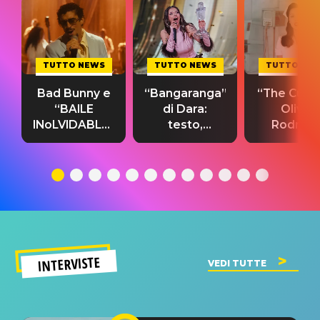
TUTTO NEWS
TUTTO NEWS
TUTTO NE
Bad Bunny e
“Bangaranga”
“The Cure”
“BAILE
di Dara:
Olivia
INoLVIDABLE”:
testo,
Rodrigo
testo,
traduzione e
testo,
traduzione e
significato
traduzion
significato
del singolo
significa
INTERVISTE
VEDI TUTTE