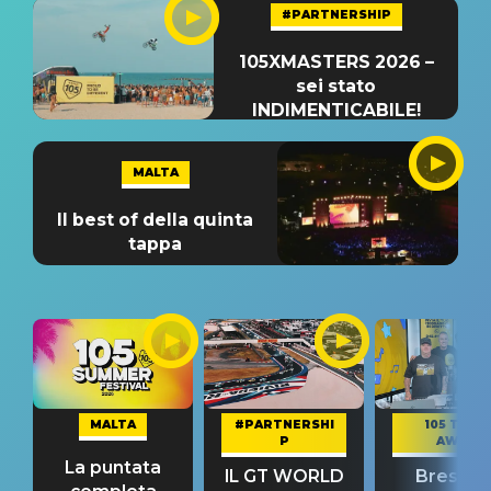
#PARTNERSHIP
105XMASTERS 2026 –
sei stato
INDIMENTICABILE!
MALTA
Il best of della quinta
tappa
MALTA
#PARTNERSHI
105 TAKE
P
AWAY
La puntata
IL GT WORLD
Bresh: "I