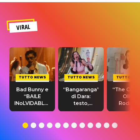
VIRAL
TUTTO NEWS
TUTTO NEWS
TUTTO NE
Bad Bunny e
“Bangaranga”
“The Cure”
“BAILE
di Dara:
Olivia
INoLVIDABLE”:
testo,
Rodrigo
testo,
traduzione e
testo,
traduzione e
significato
traduzion
significato
del singolo
significa