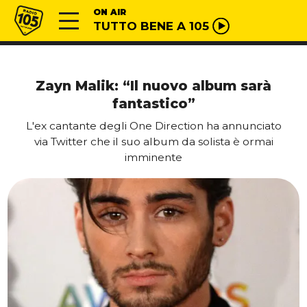
Vai al contenuto
Radio 105
ON AIR
TUTTO BENE A 105
Zayn Malik: “Il nuovo album sarà
fantastico”
L'ex cantante degli One Direction ha annunciato
via Twitter che il suo album da solista è ormai
imminente