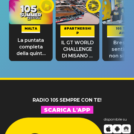
MALTA
#PARTNERSHI
105 TAKE
P
AWAY
La puntata
IL GT WORLD
Bresh: "I
completa
CHALLENGE
sentime
della quinta
DI MISANO si
non si pr
tappa
riconferma
fino alla n
un GRANDE
prima"
SUCCESSO!
RADIO 105 SEMPRE CON TE!
SCARICA L'APP
disponibile su