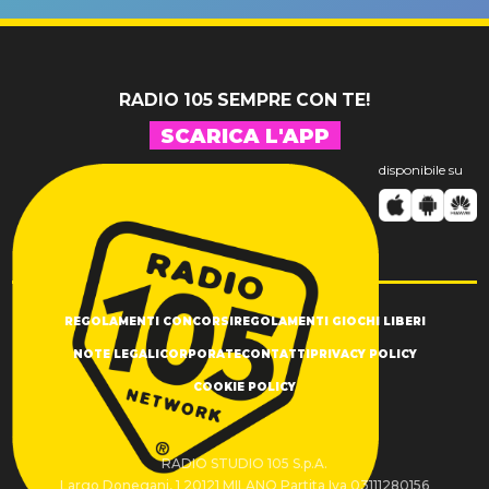
SUCCESSO!
RADIO 105 SEMPRE CON TE!
SCARICA L'APP
disponibile su
REGOLAMENTI CONCORSI
REGOLAMENTI GIOCHI LIBERI
NOTE LEGALI
CORPORATE
CONTATTI
PRIVACY POLICY
COOKIE POLICY
RADIO STUDIO 105 S.p.A.
Largo Donegani, 1 20121 MILANO Partita Iva 03111280156