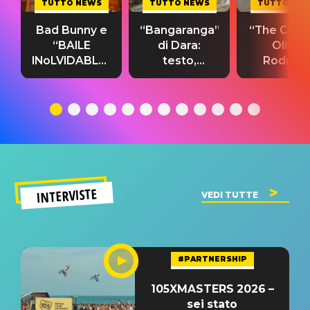
TUTTO NEWS
TUTTO NEWS
TUTTO NE
Bad Bunny e
“Bangaranga”
“The Cure”
“BAILE
di Dara:
Olivia
INoLVIDABLE”:
testo,
Rodrigo
testo,
traduzione e
testo,
traduzione e
significato
traduzion
significato
del singolo
significa
INTERVISTE
VEDI TUTTE
#PARTNERSHIP
105XMASTERS 2026 –
sei stato