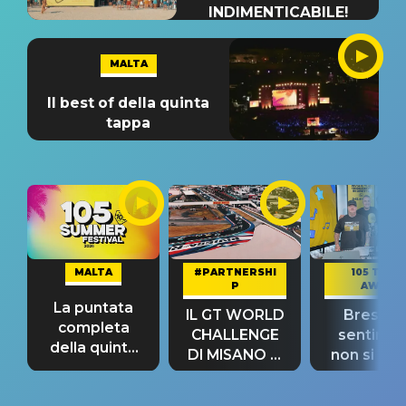
INDIMENTICABILE!
MALTA
Il best of della quinta
tappa
MALTA
#PARTNERSHI
105 TAKE
P
AWAY
La puntata
IL GT WORLD
Bresh: "I
completa
CHALLENGE
sentime
della quinta
DI MISANO si
non si pr
tappa
riconferma
fino alla n
un GRANDE
prima"