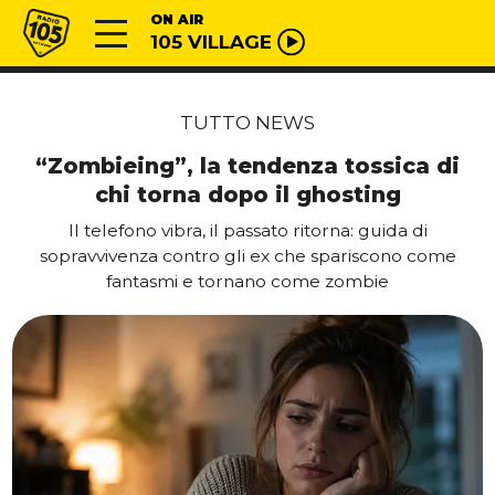
Vai al contenuto
Radio 105
ON AIR
105 VILLAGE
TUTTO NEWS
“Zombieing”, la tendenza tossica di
chi torna dopo il ghosting
Il telefono vibra, il passato ritorna: guida di
sopravvivenza contro gli ex che spariscono come
fantasmi e tornano come zombie