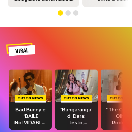
VIRAL
TUTTO NEWS
TUTTO NEWS
TUTTO NE
Bad Bunny e
“Bangaranga”
“The Cure”
“BAILE
di Dara:
Olivia
INoLVIDABLE”:
testo,
Rodrigo
testo,
traduzione e
testo,