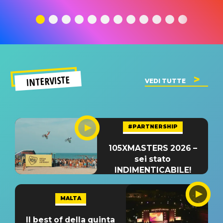
traduzione e
significato
traduzion
significato
del singolo
significa
INTERVISTE
VEDI TUTTE
#PARTNERSHIP
105XMASTERS 2026 –
sei stato
INDIMENTICABILE!
MALTA
Il best of della quinta