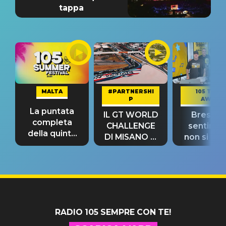
tappa
MALTA
#PARTNERSHI
105 TAKE
P
AWAY
La puntata
IL GT WORLD
Bresh: "I
completa
CHALLENGE
sentime
della quinta
DI MISANO si
non si pr
tappa
riconferma
fino alla n
un GRANDE
prima"
SUCCESSO!
RADIO 105 SEMPRE CON TE!