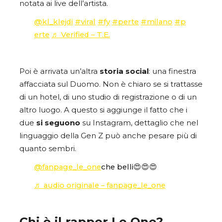
notata ai live dell’artista.
@kl_klejdi
#viral
#fy
#perte
#milano
#p
erte
♬ Verified – T.E.
Poi è arrivata un’altra
storia
social
: una finestra
affacciata sul Duomo. Non è chiaro se si trattasse
di un hotel, di uno studio di registrazione o di un
altro luogo. A questo si aggiunge il fatto che i
due
si
seguono
su Instagram, dettaglio che nel
linguaggio della Gen Z può anche pesare più di
quanto sembri.
@fanpage_le_one
che belli😍😍😍
♬ audio originale – fanpage_le_one
Chi è il rapper Le One?