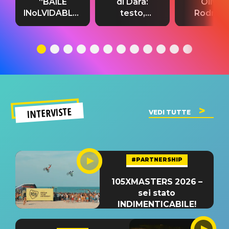
“BAILE
di Dara:
Olivia
INoLVIDABLE”:
testo,
Rodrigo
testo,
traduzione e
testo,
traduzione e
significato
traduzion
significato
del singolo
significa
INTERVISTE
VEDI TUTTE
#PARTNERSHIP
105XMASTERS 2026 –
sei stato
INDIMENTICABILE!