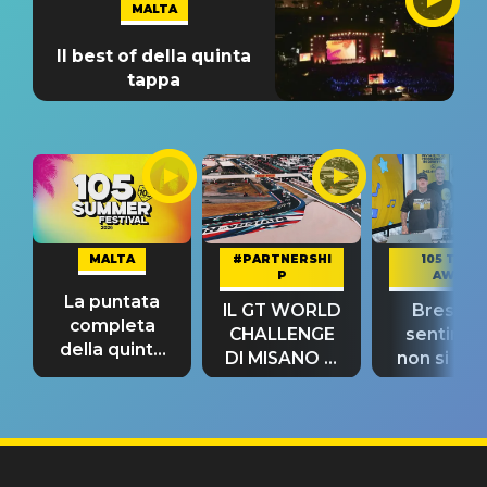
MALTA
Il best of della quinta
tappa
MALTA
#PARTNERSHI
105 TAKE
P
AWAY
La puntata
IL GT WORLD
Bresh: "I
completa
CHALLENGE
sentime
della quinta
DI MISANO si
non si pr
tappa
riconferma
fino alla n
un GRANDE
prima"
SUCCESSO!