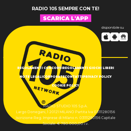
RADIO 105 SEMPRE CON TE!
SCARICA L'APP
disponibile su
REGOLAMENTI CONCORSI
REGOLAMENTI GIOCHI LIBERI
NOTE LEGALI
CORPORATE
CONTATTI
PRIVACY POLICY
COOKIE POLICY
RADIO STUDIO 105 S.p.A.
Largo Donegani, 1 20121 MILANO Partita Iva 03111280156
Iscrizione Reg. Imprese di Milano n. 03111280156 Capitale
Sociale: € 780.000,00 i.v.