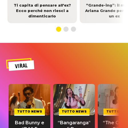
Ti capita di pensare all'ex?
“Grande-ing”: il me
Ecco perché non riesci a
Ariana Grande per 
dimenticarlo
un ex
VIRAL
TUTTO NEWS
TUTTO NEWS
TUTTO NE
Bad Bunny e
“Bangaranga”
“The Cure”