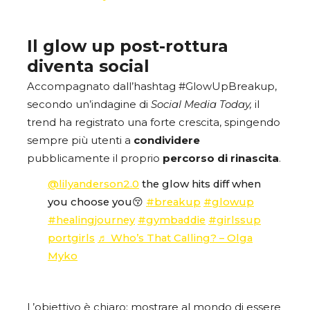
Il glow up post-rottura
diventa social
Accompagnato dall’hashtag #GlowUpBreakup,
secondo un’indagine di
Social Media Today,
il
trend ha registrato una forte crescita, spingendo
sempre più utenti a
condividere
pubblicamente il proprio
percorso di rinascita
.
@lilyanderson2.0
the glow hits diff when
you choose you😚
#breakup
#glowup
#healingjourney
#gymbaddie
#girlssup
portgirls
♬ Who’s That Calling? – Olga
Myko
L’obiettivo è chiaro: mostrare al mondo di essere