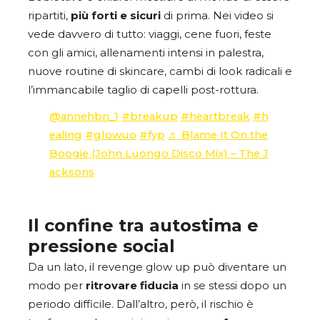
ripartiti,
più forti e sicuri
di prima. Nei video si
vede davvero di tutto: viaggi, cene fuori, feste
con gli amici, allenamenti intensi in palestra,
nuove routine di skincare, cambi di look radicali e
l’immancabile taglio di capelli post-rottura.
@annehbn_1
#breakup
#heartbreak
#h
ealing
#glowuo
#fyp
♬ Blame It On the
Boogie (John Luongo Disco Mix) – The J
acksons
Il confine tra autostima e
pressione social
Da un lato, il revenge glow up può diventare un
modo per
ritrovare
fiducia
in se stessi dopo un
periodo difficile. Dall’altro, però, il rischio è