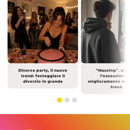
Divorce party, il nuovo
“Maxxing”, qua
trend: festeggiare il
l’ossessione 
divorzio in grande
miglioramento div
trend