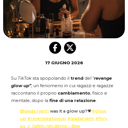
17 GIUGNO 2026
Su
TikTok
sta spopolando il
trend
del “
revenge
glow up”
, un fenomeno in cui ragazzi e ragazze
raccontano il proprio
cambiamento
, fisico e
mentale, dopo la
fine di una relazione
.
@giada.ryann
was it a glow up?💗
#glow
up
#revengeglowup
#giadaryann
#fory
ou
♬ Safety net demo – Bea