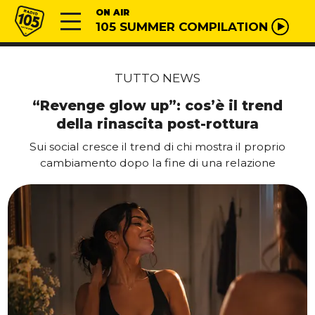
Vai al contenuto
Radio 105
ON AIR
105 SUMMER COMPILATION
TUTTO NEWS
“Revenge glow up”: cos’è il trend
della rinascita post-rottura
Sui social cresce il trend di chi mostra il proprio
cambiamento dopo la fine di una relazione