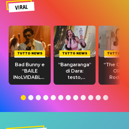
VIRAL
TUTTO NEWS
TUTTO NEWS
TUTTO NE
Bad Bunny e
“Bangaranga”
“The Cure”
“BAILE
di Dara:
Olivia
INoLVIDABLE”:
testo,
Rodrigo
testo,
traduzione e
testo,
traduzione e
significato
traduzion
significato
del singolo
significa