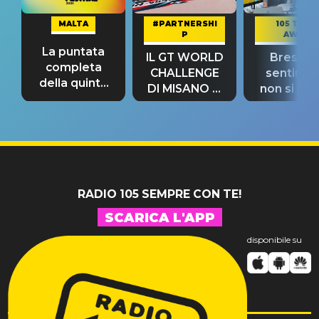
MALTA
#PARTNERSHI
105 TAKE
P
AWAY
La puntata
IL GT WORLD
Bresh: "I
completa
CHALLENGE
sentime
della quinta
DI MISANO si
non si pr
tappa
riconferma
fino alla n
un GRANDE
prima"
SUCCESSO!
RADIO 105 SEMPRE CON TE!
SCARICA L'APP
disponibile su