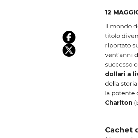
12 MAGGI
Il mondo de
titolo dive
riportato 
vent’anni d
successo c
dollari a l
della stori
la potente 
Charlton
(
Cachet d