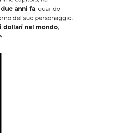
 due anni fa
, quando
torno del suo personaggio.
di dollari nel mondo
,
e.