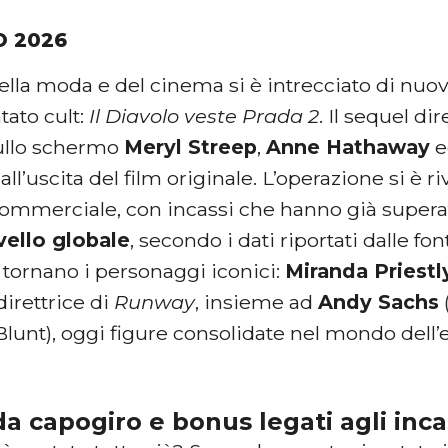
O 2026
lla moda e del cinema si è intrecciato di nuovo
ntato cult:
Il Diavolo veste Prada 2
. Il sequel di
sullo schermo
Meryl Streep
,
Anne Hathaway
e
all’uscita del film originale. L’operazione si è r
ommerciale, con incassi che hanno già supera
ivello globale
, secondo i dati riportati dalle fon
a tornano i personaggi iconici:
Miranda Priestl
direttrice di
Runway
, insieme ad
Andy Sachs
Blunt), oggi figure consolidate nel mondo dell’e
a capogiro e bonus legati agli inca