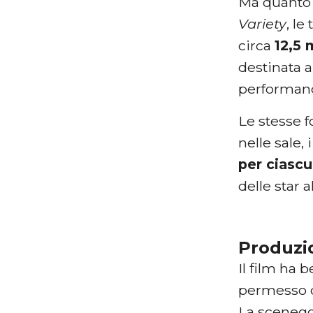
Ma quanto è
Variety
, le
circa
12,5 
destinata 
performanc
Le stesse f
nelle sale
per ciasc
delle star 
Produzio
Il film ha 
permesso di
La scenegg