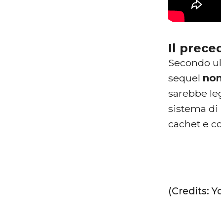
Il prece
Secondo ul
sequel
non
sarebbe leg
sistema di
cachet e c
(Credits: