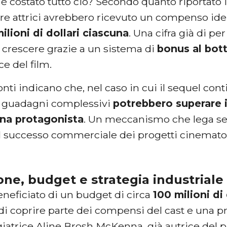
 costato tutto ciò? Secondo quanto riportato in
 tre attrici avrebbero ricevuto un compenso ident
milioni di dollari ciascuna
. Una cifra già di pe
a crescere grazie a un sistema di
bonus al bot
e del film.
onti indicano che, nel caso in cui il sequel cont
, i guadagni complessivi
potrebbero superare i 
una protagonista
. Un meccanismo che lega s
al successo commerciale dei progetti cinematog
ne, budget e strategia industriale
beneficiato di un budget di circa
100 milioni di 
 coprire parte dei compensi del cast e una pro
iatrice Aline Brosh McKenna, già autrice del p