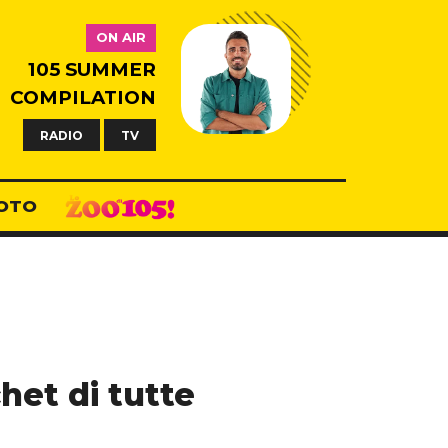
ON AIR
105 SUMMER
COMPILATION
RADIO
TV
OTO
chet di tutte