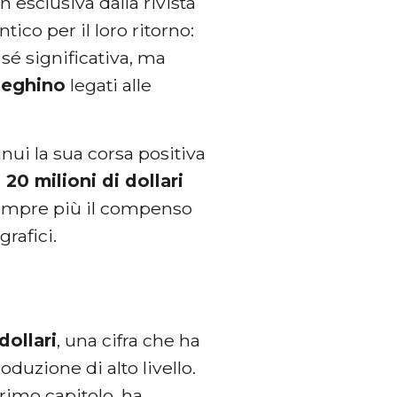
 esclusiva dalla rivista
ico per il loro ritorno:
r sé significativa, ma
teghino
legati alle
inui la sua corsa positiva
20 milioni di dollari
empre più il compenso
rafici.
dollari
, una cifra che ha
duzione di alto livello.
rimo capitolo, ha