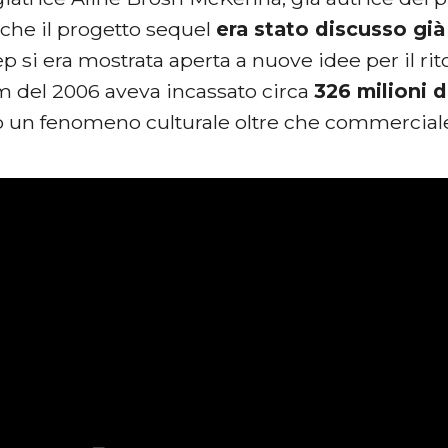
 che il progetto sequel
era stato discusso già
p si era mostrata aperta a nuove idee per il ri
lm del 2006 aveva incassato circa
326 milioni 
 un fenomeno culturale oltre che commercial