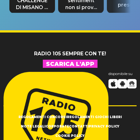
CHALLENGE
sentiment
present
DI MISANO si
non si prova
“Così dov
riconferma
fino alla notte
andare
un GRANDE
prima"
SUCCESSO!
RADIO 105 SEMPRE CON TE!
SCARICA L'APP
disponibile su
REGOLAMENTI CONCORSI
REGOLAMENTI GIOCHI LIBERI
NOTE LEGALI
CORPORATE
CONTATTI
PRIVACY POLICY
COOKIE POLICY