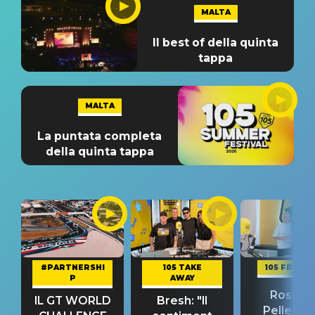
MALTA
Il best of della quinta
tappa
MALTA
La puntata completa
della quinta tappa
#PARTNERSHI
105 TAKE
105 FRIEND
P
AWAY
Rosario
IL GT WORLD
Bresh: "Il
Pellecch