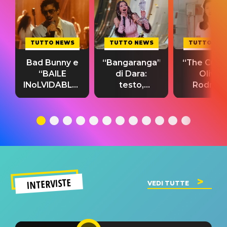
TUTTO NEWS
TUTTO NEWS
TUTTO NE
Bad Bunny e
“Bangaranga”
“The Cure”
“BAILE
di Dara:
Olivia
INoLVIDABLE”:
testo,
Rodrigo
testo,
traduzione e
testo,
traduzione e
significato
traduzion
significato
del singolo
significa
INTERVISTE
VEDI TUTTE