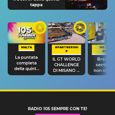
tappa
MALTA
#PARTNERSHI
105 TAKE
P
AWAY
La puntata
IL GT WORLD
Bresh: "I
completa
CHALLENGE
sentime
della quinta
DI MISANO si
non si pr
tappa
riconferma
fino alla n
un GRANDE
prima"
SUCCESSO!
RADIO 105 SEMPRE CON TE!