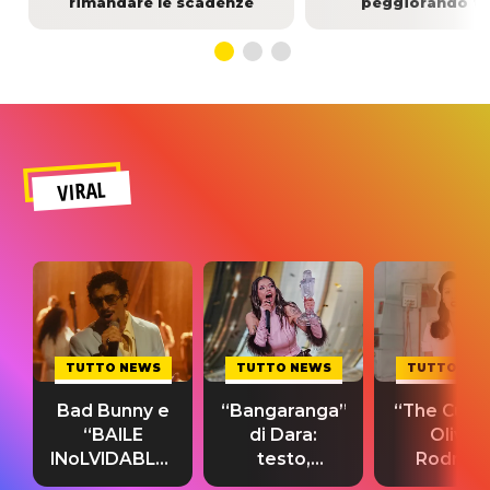
rimandare le scadenze
peggiorando tu
VIRAL
TUTTO NEWS
TUTTO NEWS
TUTTO NE
Bad Bunny e
“Bangaranga”
“The Cure”
“BAILE
di Dara:
Olivia
INoLVIDABLE”:
testo,
Rodrigo
testo,
traduzione e
testo,