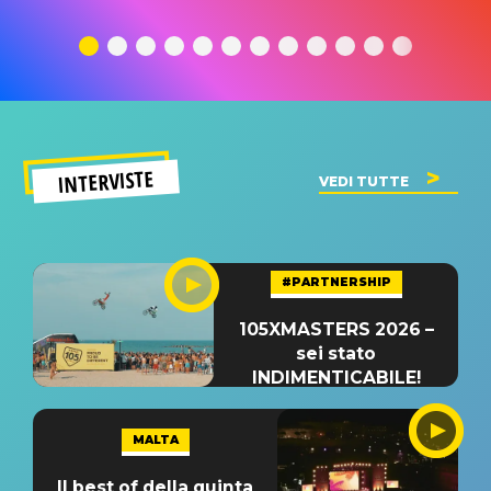
traduzione e
significato
traduzion
significato
del singolo
significa
INTERVISTE
VEDI TUTTE
#PARTNERSHIP
105XMASTERS 2026 –
sei stato
INDIMENTICABILE!
MALTA
Il best of della quinta