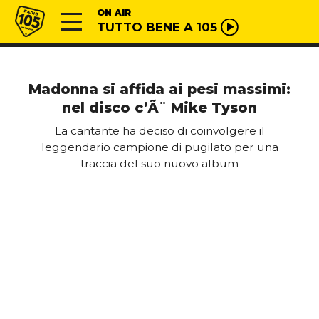
Vai al contenuto
Radio 105
ON AIR
TUTTO BENE A 105
Madonna si affida ai pesi massimi:
nel disco c’Ã¨ Mike Tyson
La cantante ha deciso di coinvolgere il
leggendario campione di pugilato per una
traccia del suo nuovo album