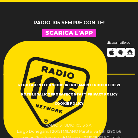
RADIO 105 SEMPRE CON TE!
SCARICA L'APP
disponibile su
REGOLAMENTI CONCORSI
REGOLAMENTI GIOCHI LIBERI
NOTE LEGALI
CORPORATE
CONTATTI
PRIVACY POLICY
COOKIE POLICY
RADIO STUDIO 105 S.p.A.
Largo Donegani, 1 20121 MILANO Partita Iva 03111280156
Iscrizione Reg. Imprese di Milano n. 03111280156 Capitale