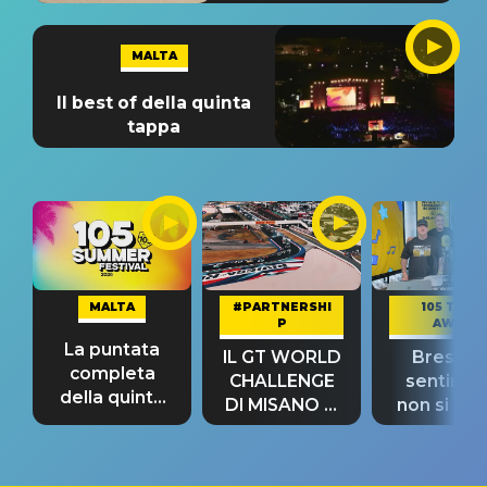
MALTA
Il best of della quinta
tappa
MALTA
#PARTNERSHI
105 TAKE
P
AWAY
La puntata
IL GT WORLD
Bresh: "I
completa
CHALLENGE
sentime
della quinta
DI MISANO si
non si pr
tappa
riconferma
fino alla n
un GRANDE
prima"
SUCCESSO!