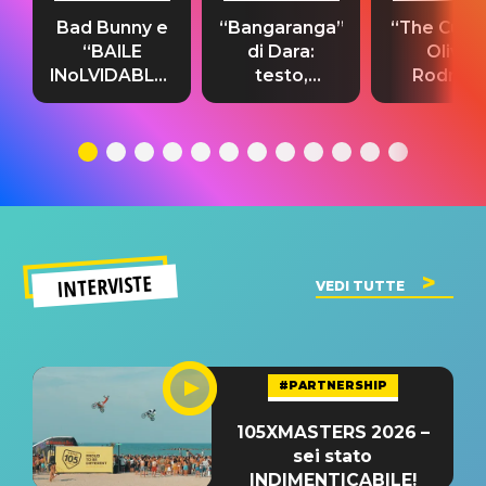
Bad Bunny e
“Bangaranga”
“The Cure”
“BAILE
di Dara:
Olivia
INoLVIDABLE”:
testo,
Rodrigo
testo,
traduzione e
testo,
traduzione e
significato
traduzion
significato
del singolo
significa
INTERVISTE
VEDI TUTTE
#PARTNERSHIP
105XMASTERS 2026 –
sei stato
INDIMENTICABILE!