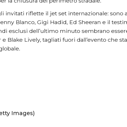
er la chiusura del perimetro stradale.
li invitati riflette il jet set internazionale: sono 
Benny Blanco, Gigi Hadid, Ed Sheeran e il test
andi esclusi dell’ultimo minuto sembrano essere
r e Blake Lively, tagliati fuori dall’evento che s
globale.
Getty Images)