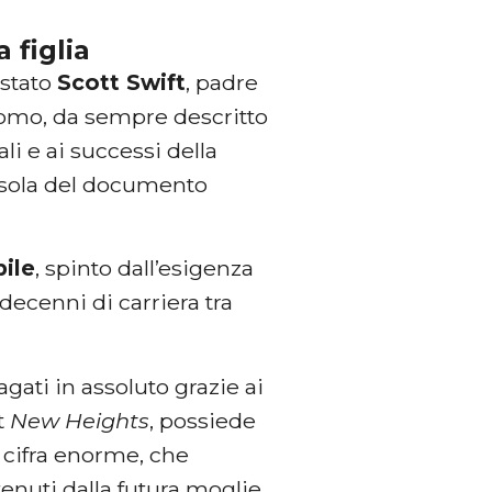
 figlia
 stato
Scott Swift
, padre
uomo, da sempre descritto
i e ai successi della
ausola del documento
bile
, spinto dall’esigenza
decenni di carriera tra
agati in assoluto grazie ai
st
New Heights
, possiede
a cifra enorme, che
tenuti dalla futura moglie.