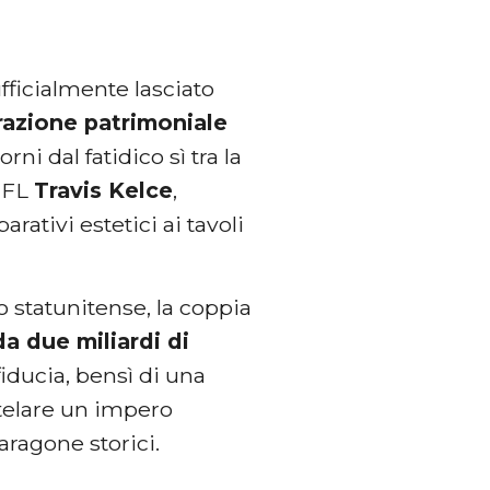
ufficialmente lasciato
razione patrimoniale
ni dal fatidico sì tra la
 NFL
Travis Kelce
,
rativi estetici ai tavoli
o statunitense, la coppia
a due miliardi di
fiducia, bensì di una
utelare un impero
ragone storici.