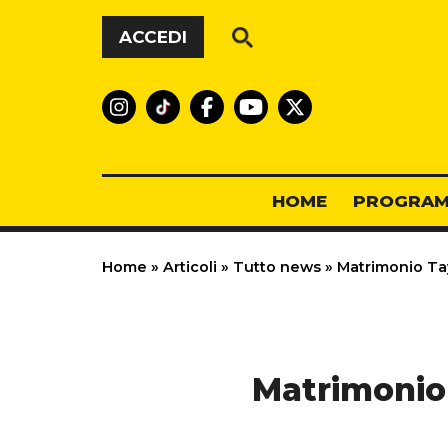
Vai al contenuto
ACCEDI
HOME
PROGRAM
Home
»
Articoli
»
Tutto news
»
Matrimonio Tayl
Matrimonio 