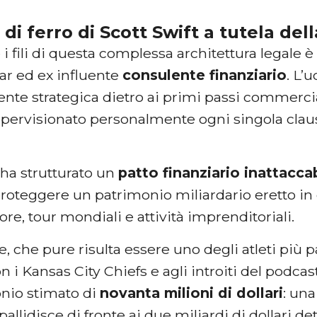
di ferro di Scott Swift a tutela della
 fili di questa complessa architettura legale è
ar ed ex influente
consulente finanziario
. L’
te strategica dietro ai primi passi commercial
 supervisionato personalmente ogni singola cl
 ha strutturato un
patto finanziario inattacca
proteggere un patrimonio miliardario eretto in 
utore, tour mondiali e attività imprenditoriali.
e, che pure risulta essere uno degli atleti più p
on i Kansas City Chiefs e agli introiti del podca
nio stimato di
novanta milioni di dollari
: un
pallidisce di fronte ai due miliardi di dollari de