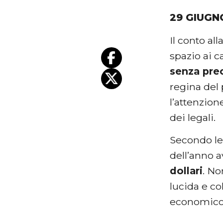
29 GIUGN
Il conto al
spazio ai c
senza pre
regina del
l’attenzion
dei legali.
Secondo le 
dell’anno 
dollari
. No
lucida e co
economico 