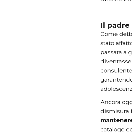
Il padre
Come detto,
stato affat
passata a g
diventasse
consulente 
garantendo
adolescenzi
Ancora ogg
dismisura i
mantenere
catalogo ed