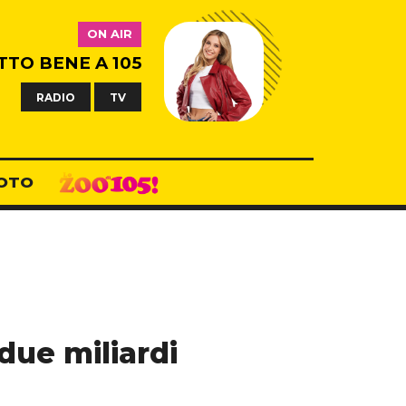
ON AIR
TTO BENE A 105
RADIO
TV
OTO
due miliardi