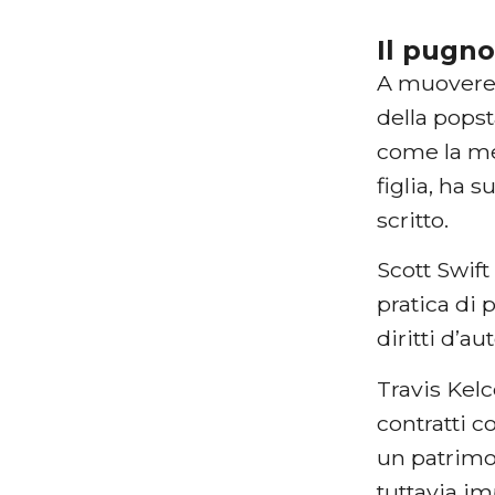
Il pugno 
A muovere i
della popst
come la men
figlia, ha
scritto.
Scott Swift
pratica di 
diritti d’a
Travis Kelc
contratti c
un patrimo
tuttavia im