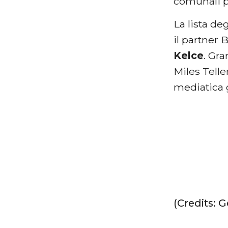
comunali p
La lista deg
il partner 
Kelce
. Gr
Miles Telle
mediatica 
(Credits: 