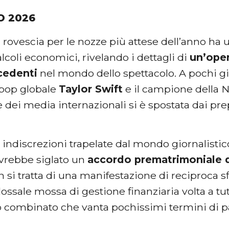
O 2026
la rovescia per le nozze più attese dell’anno ha 
alcoli economici, rivelando i dettagli di
un’ope
cedenti
nel mondo dello spettacolo. A pochi gior
 pop globale
Taylor Swift
e il campione della
e dei media internazionali si è spostata dai prepa
indiscrezioni trapelate dal mondo giornalistic
avrebbe siglato un
accordo prematrimoniale d
n si tratta di una manifestazione di reciproca s
lossale mossa di gestione finanziaria volta a t
combinato che vanta pochissimi termini di pa