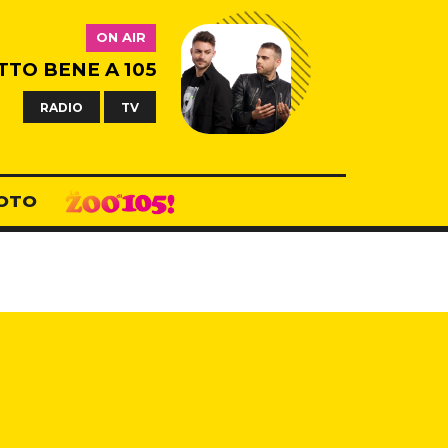
ON AIR
TTO BENE A 105
RADIO
TV
OTO