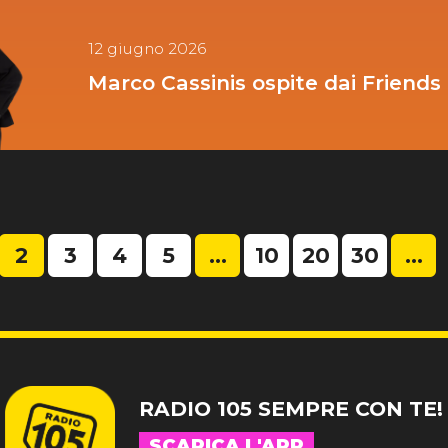
12 giugno 2026
Marco Cassinis ospite dai Friends
2
3
4
5
...
10
20
30
...
RADIO 105 SEMPRE CON TE!
SCARICA L'APP