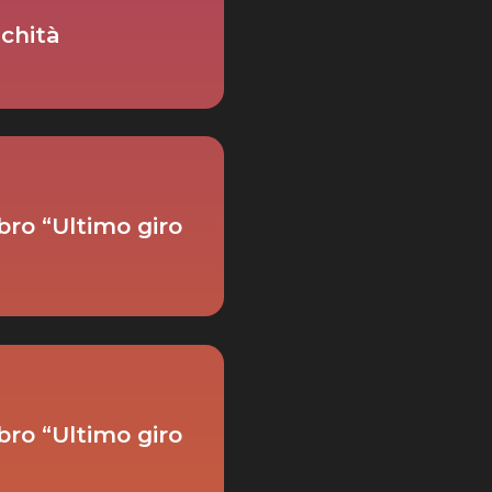
chità
bro “Ultimo giro
bro “Ultimo giro