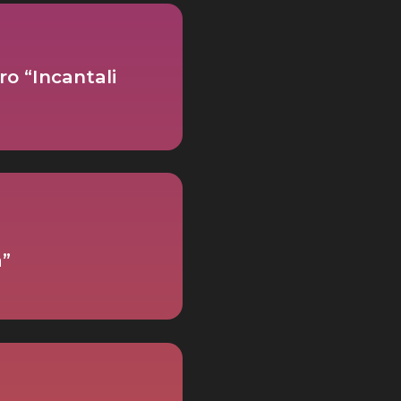
ro “Incantali
a”