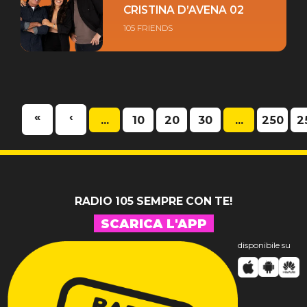
CRISTINA D’AVENA 02
105 FRIENDS
«
‹
...
10
20
30
...
250
2
RADIO 105 SEMPRE CON TE!
SCARICA L'APP
disponibile su