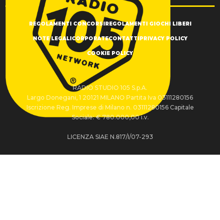
REGOLAMENTI CONCORSI
REGOLAMENTI GIOCHI LIBERI
NOTE LEGALI
CORPORATE
CONTATTI
PRIVACY POLICY
COOKIE POLICY
RADIO STUDIO 105 S.p.A.
Largo Donegani, 1 20121 MILANO Partita Iva 03111280156
Iscrizione Reg. Imprese di Milano n. 03111280156 Capitale
Sociale: € 780.000,00 i.v.
LICENZA SIAE N.817/I/07-293