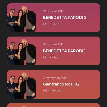
03 ottobre 2013
BENEDETTA PARODI 2
105 FRIENDS
03 ottobre 2013
BENEDETTA PARODI 1
105 FRIENDS
25 settembre 2013
Gianfranco Rosi 02
105 FRIENDS