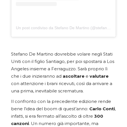
Un post condiviso da Stefano De Martino (@stefanodemartino)
Stefano De Martino dovrebbe volare negli Stati
Uniti con il figlio Santiago, per poi spostarsi a Los
Angeles insieme a Ferraguzzo. Sarà proprio lì
che i due inizieranno ad
ascoltare
e
valutare
con attenzione i brani ricevuti, così da arrivare a
una prima, inevitabile scrematura.
Il confronto con la precedente edizione rende
bene l’idea del boom di quest’anno:
Carlo
Conti
,
infatti, si era fermato all’ascolto di oltre
300
canzoni
. Un numero già importante, ma