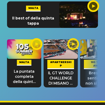
MALTA
Il best of della quinta
tappa
MALTA
#PARTNERSHI
105 TAKE
P
AWAY
La puntata
IL GT WORLD
Bresh: "I
completa
CHALLENGE
sentime
della quinta
DI MISANO si
non si pr
tappa
riconferma
fino alla n
un GRANDE
prima"
SUCCESSO!