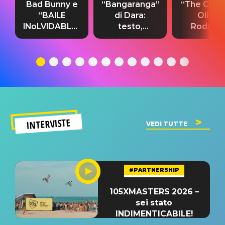
Bad Bunny e
“Bangaranga”
“The Cure”
“BAILE
di Dara:
Olivia
INoLVIDABLE”:
testo,
Rodrigo
testo,
traduzione e
testo,
traduzione e
significato
traduzion
significato
del singolo
significa
INTERVISTE
VEDI TUTTE
#PARTNERSHIP
105XMASTERS 2026 –
sei stato
INDIMENTICABILE!