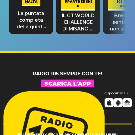
MALTA
#PARTNERSHI
105 TAKE
P
AWAY
La puntata
IL GT WORLD
Bresh: "I
completa
CHALLENGE
sentime
della quinta
DI MISANO si
non si pr
tappa
riconferma
fino alla n
un GRANDE
prima"
SUCCESSO!
RADIO 105 SEMPRE CON TE!
SCARICA L'APP
disponibile su
REGOLAMENTI CONCORSI
REGOLAMENTI GIOCHI LIBERI