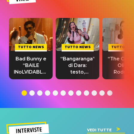
TUTTO NEWS
TUTTO NEWS
TUTTO NE
Bad Bunny e
“Bangaranga”
“The Cure”
“BAILE
di Dara:
Olivia
INoLVIDABLE”:
testo,
Rodrigo
testo,
traduzione e
testo,
traduzione e
significato
traduzion
significato
del singolo
significa
INTERVISTE
VEDI TUTTE