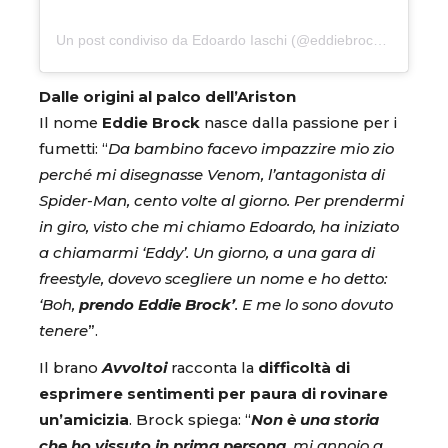
Un post condiviso da Edoardo Iaschi (@eddiebrock.eb)
Dalle origini al palco dell’Ariston
Il nome
Eddie Brock
nasce dalla passione per i
fumetti: “
Da bambino facevo impazzire mio zio
perché mi disegnasse Venom, l’antagonista di
Spider-Man, cento volte al giorno. Per prendermi
in giro, visto che mi chiamo Edoardo, ha iniziato
a chiamarmi ‘Eddy’. Un giorno, a una gara di
freestyle, dovevo scegliere un nome e ho detto:
‘Boh,
prendo Eddie Brock’
. E me lo sono dovuto
tenere
”.
Il brano
Avvoltoi
racconta la
difficoltà di
esprimere sentimenti per paura di rovinare
un’amicizia
. Brock spiega: “
Non è una storia
che ho vissuto in prima persona
, mi annoio a