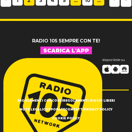
1
2
3
4
5
...
10
...
RADIO 105 SEMPRE CON TE!
SCARICA L'APP
disponibile su
REGOLAMENTI CONCORSI
REGOLAMENTI GIOCHI LIBERI
NOTE LEGALI
CORPORATE
CONTATTI
PRIVACY POLICY
COOKIE POLICY