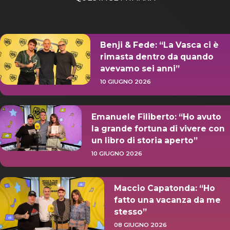
Benji & Fede: “La Vasca ci è
rimasta dentro da quando
avevamo sei anni”
10 GIUGNO 2026
Emanuele Filiberto: “Ho avuto
la grande fortuna di vivere con
un libro di storia aperto”
10 GIUGNO 2026
Maccio Capatonda: “Ho
fatto una vacanza da me
stesso”
08 GIUGNO 2026