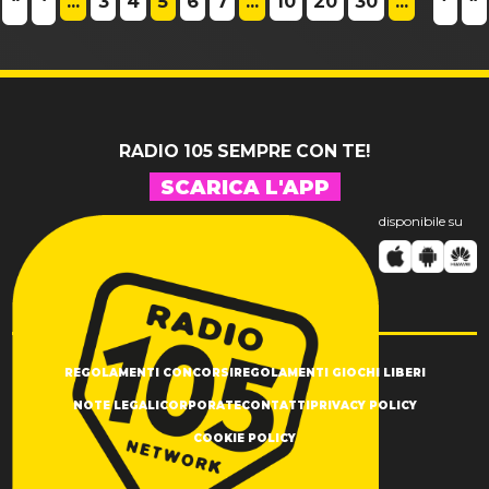
...
3
4
5
6
7
...
10
20
30
...
RADIO 105 SEMPRE CON TE!
SCARICA L'APP
disponibile su
REGOLAMENTI CONCORSI
REGOLAMENTI GIOCHI LIBERI
NOTE LEGALI
CORPORATE
CONTATTI
PRIVACY POLICY
COOKIE POLICY